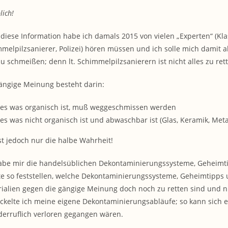
lich!
diese Information habe ich damals 2015 von vielen „Experten“ (Kla
melpilzsanierer, Polizei) hören müssen und ich solle mich damit ab
u schmeißen; denn lt. Schimmelpilzsanierern ist nicht alles zu ret
ängige Meinung besteht darin:
les was organisch ist, muß weggeschmissen werden
les was nicht organisch ist und abwaschbar ist (Glas, Keramik, Met
st jedoch nur die halbe Wahrheit!
abe mir die handelsüblichen Dekontaminierungssysteme, Geheim
e so feststellen, welche Dekontaminierungssysteme, Geheimtipps
ialien gegen die gängige Meinung doch noch zu retten sind und
ckelte ich meine eigene Dekontaminierungsabläufe; so kann sich ein
erruflich verloren gegangen wären.