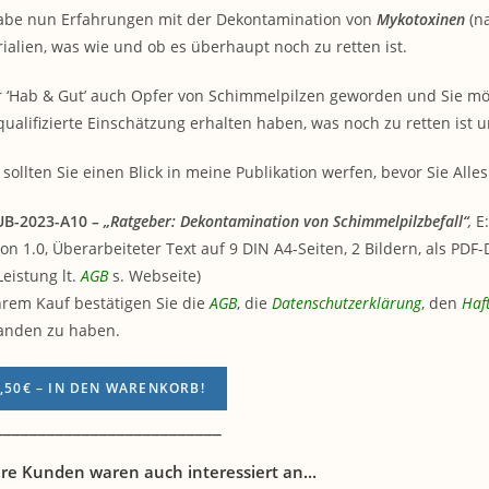
abe nun Erfahrungen mit der Dekontamination von
Mykotoxinen
(n
ialien, was wie und ob es überhaupt noch zu retten ist.
hr ‘Hab & Gut’ auch Opfer von Schimmelpilzen geworden und Sie möc
qualifizierte Einschätzung erhalten haben, was noch zu retten ist 
sollten Sie einen Blick in meine Publikation werfen, bevor Sie All
UB-2023-A10
– „Ratgeber: Dekontamination von Schimmelpilzbefall“
,
E:
ion 1.0, Überarbeiteter Text auf 9 DIN A4-Seiten, 2 Bildern, als PDF
Leistung lt.
AGB
s. Webseite)
hrem Kauf bestätigen Sie die
AGB
, die
Datenschutzerklärung
, den
Haf
anden zu haben.
,50€ – IN DEN WARENKORB!
__________________________
re Kunden waren auch interessiert an...