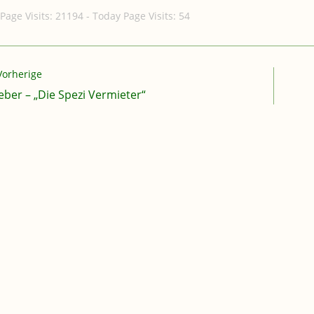
 Page Visits: 21194 - Today Page Visits: 54
rlesen
Vorherige
eber – „Die Spezi Vermieter“