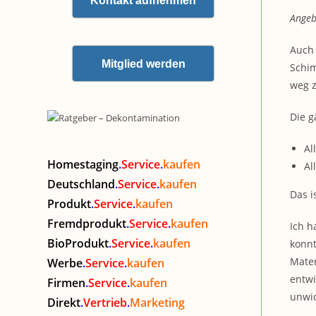
Kontakt aufnehmen
Angeb
Auch 
Mitglied werden
Schim
weg z
Die g
Al
Homestaging
.
Service
.
kaufen
Al
Deutschland
.
Service
.
kaufen
Das i
Produkt
.
Service
.
kaufen
Fremdprodukt
.
Service
.
kaufen
Ich h
BioProdukt
.
Service
.
kaufen
konnt
Mater
Werbe
.
Service
.
kaufen
entwi
Firmen
.
Service
.
kaufen
unwid
Direkt
.
Vertrieb
.
Marketing