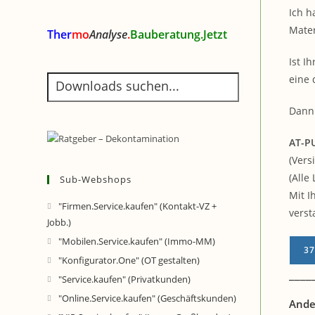
Ich h
Mater
Ther
mo
Analyse
.
Bauberatung.Jetzt
Ist I
eine 
Dann 
AT-P
(Vers
(Alle 
Sub-Webshops
Mit I
"Firmen.Service.kaufen" (Kontakt-VZ +
verst
Jobb.)
"Mobilen.Service.kaufen" (Immo-MM)
37
"Konfigurator.One" (OT gestalten)
____
"Service.kaufen" (Privatkunden)
"Online.Service.kaufen" (Geschäftskunden)
Ande