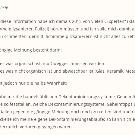
lich!
diese Information habe ich damals 2015 von vielen „Experten“ (Kla
melpilzsanierer, Polizei) hören müssen und ich solle mich damit ab
u schmeißen; denn lt. Schimmelpilzsanierern ist nicht alles zu ret
ängige Meinung besteht darin:
les was organisch ist, muß weggeschmissen werden
les was nicht organisch ist und abwaschbar ist (Glas, Keramik, Met
st jedoch nur die halbe Wahrheit!
abe mir die handelsüblichen Dekontaminierungssysteme, Geheim
e so feststellen, welche Dekontaminierungssysteme, Geheimtipps
ialien gegen die gängige Meinung doch noch zu retten sind und
ckelte ich meine eigene Dekontaminierungsabläufe; so kann sich ein
erruflich verloren gegangen wären.