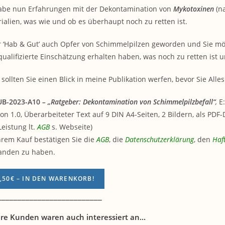
abe nun Erfahrungen mit der Dekontamination von
Mykotoxinen
(n
ialien, was wie und ob es überhaupt noch zu retten ist.
hr ‘Hab & Gut’ auch Opfer von Schimmelpilzen geworden und Sie möc
qualifizierte Einschätzung erhalten haben, was noch zu retten ist 
sollten Sie einen Blick in meine Publikation werfen, bevor Sie All
UB-2023-A10
– „Ratgeber: Dekontamination von Schimmelpilzbefall“
,
E:
ion 1.0, Überarbeiteter Text auf 9 DIN A4-Seiten, 2 Bildern, als PDF
Leistung lt.
AGB
s. Webseite)
hrem Kauf bestätigen Sie die
AGB
, die
Datenschutzerklärung
, den
Haf
anden zu haben.
,50€ – IN DEN WARENKORB!
__________________________
re Kunden waren auch interessiert an...