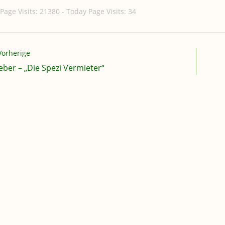
 Page Visits: 21380 - Today Page Visits: 34
rlesen
Vorherige
eber – „Die Spezi Vermieter“