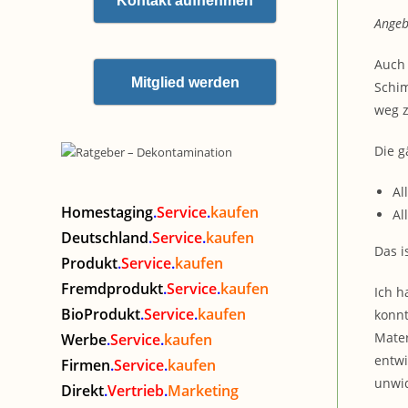
Kontakt aufnehmen
Angeb
Auch 
Mitglied werden
Schim
weg z
Die g
Al
Homestaging
.
Service
.
kaufen
Al
Deutschland
.
Service
.
kaufen
Das i
Produkt
.
Service
.
kaufen
Fremdprodukt
.
Service
.
kaufen
Ich h
BioProdukt
.
Service
.
kaufen
konnt
Mater
Werbe
.
Service
.
kaufen
entwi
Firmen
.
Service
.
kaufen
unwid
Direkt
.
Vertrieb
.
Marketing