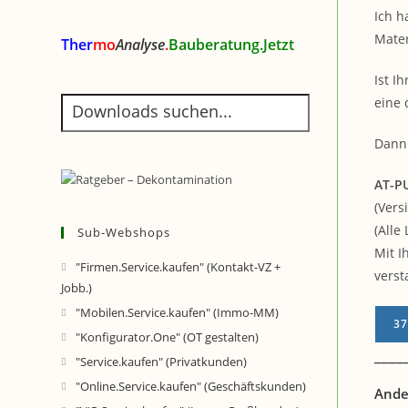
Ich h
Mater
Ther
mo
Analyse
.
Bauberatung.Jetzt
Ist I
eine 
Dann 
AT-P
(Vers
(Alle 
Sub-Webshops
Mit I
"Firmen.Service.kaufen" (Kontakt-VZ +
verst
Jobb.)
"Mobilen.Service.kaufen" (Immo-MM)
37
"Konfigurator.One" (OT gestalten)
____
"Service.kaufen" (Privatkunden)
"Online.Service.kaufen" (Geschäftskunden)
Ande