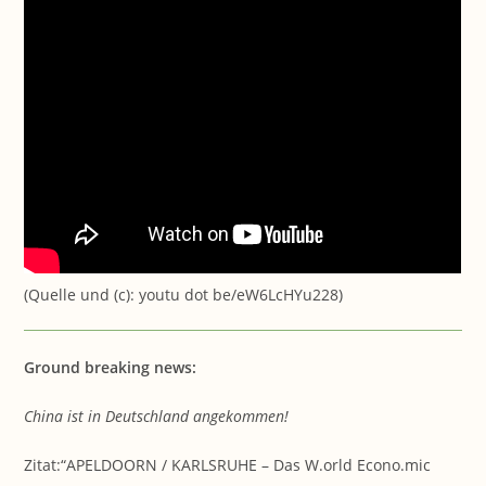
(Quelle und (c): youtu dot be/eW6LcHYu228)
Ground breaking news:
China ist in Deutschland angekommen!
Zitat:“APELDOORN / KARLSRUHE – Das W.orld Econo.mic