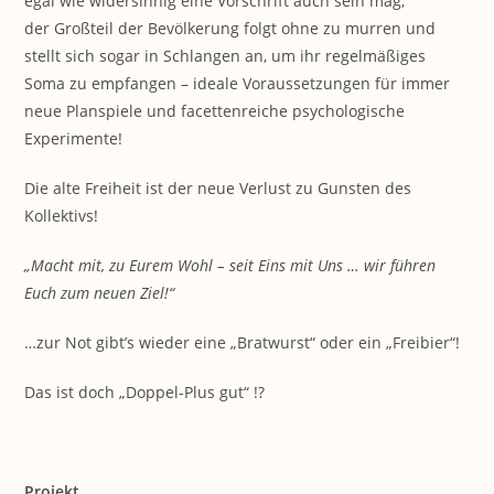
egal wie widersinnig eine Vorschrift auch sein mag,
der Großteil der Bevölkerung folgt ohne zu murren und
stellt sich sogar in Schlangen an, um ihr regelmäßiges
Soma zu empfangen – ideale Voraussetzungen für immer
neue Planspiele und facettenreiche psychologische
Experimente!
Die alte Freiheit ist der neue Verlust zu Gunsten des
Kollektivs!
„Macht mit, zu Eurem Wohl – seit Eins mit Uns … wir führen
Euch zum neuen Ziel!“
…zur Not gibt’s wieder eine „Bratwurst“ oder ein „Freibier“!
Das ist doch „Doppel-Plus gut“ !?
Projekt