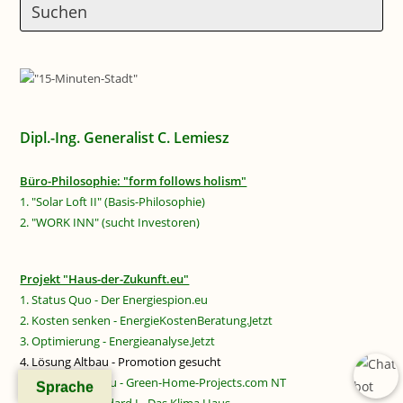
Dipl.-Ing. Generalist C. Lemiesz
Büro-Philosophie: "form follows holism"
1. "Solar Loft II" (Basis-Philosophie)
2. "WORK INN" (sucht Investoren)
Projekt "Haus-der-Zukunft.eu"
1. Status Quo - Der Energiespion.eu
2. Kosten senken - EnergieKostenBeratung.Jetzt
3. Optimierung - Energieanalyse.Jetzt
4. Lösung Altbau - Promotion gesucht
5. Lösung Neubau - Green-Home-Projects.com NT
Sprache