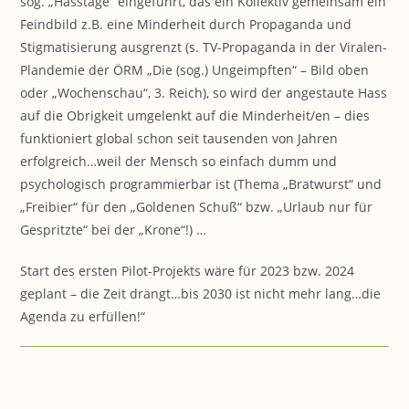
sog. „Hasstage“ eingeführt, das ein Kollektiv gemeinsam ein
Feindbild z.B. eine Minderheit durch Propaganda und
Stigmatisierung ausgrenzt (s. TV-Propaganda in der Viralen-
Plandemie der ÖRM „Die (sog.) Ungeimpften“ – Bild oben
oder „Wochenschau“, 3. Reich), so wird der angestaute Hass
auf die Obrigkeit umgelenkt auf die Minderheit/en – dies
funktioniert global schon seit tausenden von Jahren
erfolgreich…weil der Mensch so einfach dumm und
psychologisch programmierbar ist (Thema „Bratwurst“ und
„Freibier“ für den „Goldenen Schuß“ bzw. „Urlaub nur für
Gespritzte“ bei der „Krone“!) …
Start des ersten Pilot-Projekts wäre für 2023 bzw. 2024
geplant – die Zeit drängt…bis 2030 ist nicht mehr lang…die
Agenda zu erfüllen!“