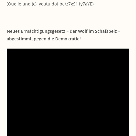
(Quelle und (c): youtu dot be/z7gS11y7aYE)
Neues Ermächtigungsgesetz – der Wolf im Schafspelz –
abgestimmt, gegen die Demokratie!