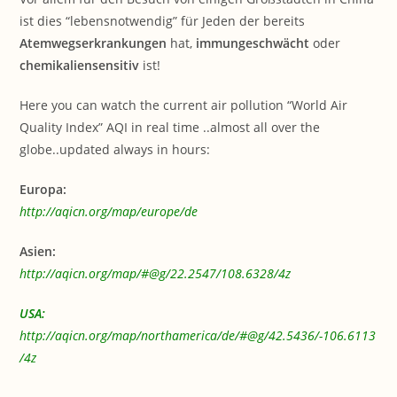
ist dies “lebensnotwendig” für Jeden der bereits
Atemwegserkrankungen
hat,
immungeschwächt
oder
chemikaliensensitiv
ist!
Here you can watch the current air pollution “World Air
Quality Index” AQI in real time ..almost all over the
globe..updated always in hours:
Europa:
http://aqicn.org/map/europe/de
Asien:
http://aqicn.org/map/#@g/22.2547/108.6328/4z
USA:
http://aqicn.org/map/northamerica/de/#@g/42.5436/-106.6113
/4z