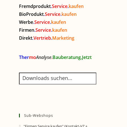
Fremdprodukt
.
Service
.
kaufen
BioProdukt
.
Service
.
kaufen
Werbe
.
Service
.
kaufen
Firmen
.
Service
.
kaufen
Direkt
.
Vertrieb
.
Marketing
Ther
mo
Analyse
.
Bauberatung.Jetzt
Sub-Webshops
"Firmen.Service.kaufen" (Kontakt-VZ +