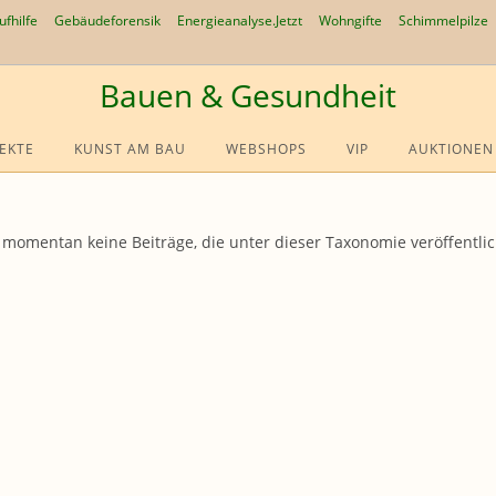
ufhilfe
Gebäudeforensik
Energieanalyse.Jetzt
Wohngifte
Schimmelpilze
Bauen & Gesundheit
EKTE
KUNST AM BAU
WEBSHOPS
VIP
AUKTIONEN
t momentan keine Beiträge, die unter dieser Taxonomie veröffentli