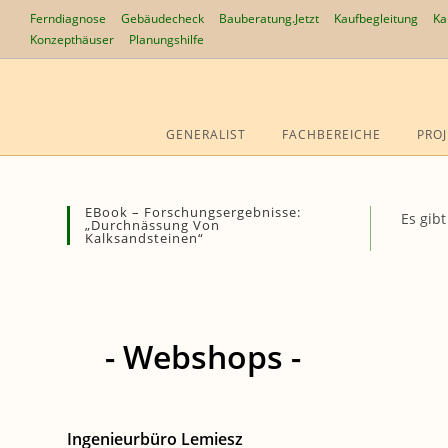
Zum
Ferndiagnose
Gebäudecheck
Bauberatung.Jetzt
Kaufbegleitung
Ka
Inhalt
Konzepthäuser
Planungshilfe
springen
GENERALIST
FACHBEREICHE
PROJ
EBook – Forschungsergebnisse:
Es gib
„Durchnässung Von
Kalksandsteinen“
- Webshops -
Ingenieurbüro Lemiesz