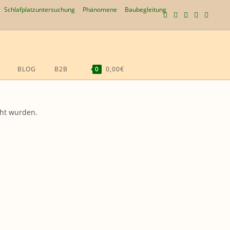
Schlafplatzuntersuchung
Phänomene
Baubegleitung
BLOG
B2B
0
0,00€
WEBSITE-
SUCHE
cht wurden.
UMSCHALTEN