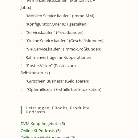
"Firmen.Service.kaufen" (Kontakt-VZ +
Jobb.)
"Mobilen.Service.kaufen" (Immo-MM)
"Konfigurator.One" (OT gestalten)
"Service.kaufen" (Privatkunden)
"Online.Service.kaufen" (Geschäftskunden)
"VIP.Service.kaufen" (Immo-Großkunden)
Rahmenverträge für Kooperationen
"Poster.Vision" (Poster zum
Selbstausdruck)
"Gutschein.Business" (Geld sparen)
"Opferhilfe.eu" (Ersthilfe bei Intoxikation)
Leistungen, EBooks, Produkte,
Podcasts
DVM Koop-Angebote
(5)
Online KI-Podcasts
(5)
Online-Architekturkonzept
(2)