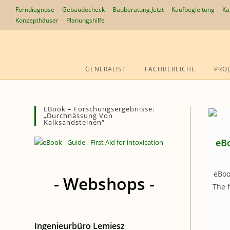
Zum
Ferndiagnose
Gebäudecheck
Bauberatung.Jetzt
Kaufbegleitung
Ka
Inhalt
Konzepthäuser
Planungshilfe
springen
GENERALIST
FACHBEREICHE
PROJ
EBook – Forschungsergebnisse:
„Durchnässung Von
Kalksandsteinen“
eBo
eBook:
- Webshops -
The f
Ingenieurbüro Lemiesz