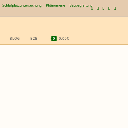
Schlafplatzuntersuchung
Phänomene
Baubegleitung
BLOG
B2B
0
0,00€
WEBSITE-
SUCHE
UMSCHALTEN