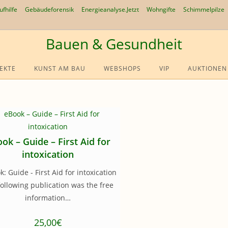
ufhilfe
Gebäudeforensik
Energieanalyse.Jetzt
Wohngifte
Schimmelpilze
Bauen & Gesundheit
EKTE
KUNST AM BAU
WEBSHOPS
VIP
AUKTIONEN
ok – Guide – First Aid for
intoxication
 Guide - First Aid for intoxication
ollowing publication was the free
information…
25,00€