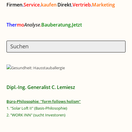
Firmen
.
Service
.
kaufen
Direkt
.
Vertrieb
.
Marketing
Ther
mo
Analyse
.
Bauberatung.Jetzt
Dipl.-Ing. Generalist C. Lemiesz
Büro-Philosophie: "form follows holism"
1. "Solar Loft II" (Basis-Philosophie)
2. "WORK INN" (sucht Investoren)