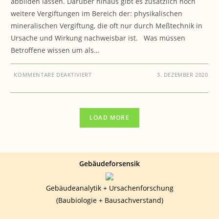
abbilden lassen. Darüber hinaus gibt es zusätzlich noch
weitere Vergiftungen im Bereich der: physikalischen
mineralischen Vergiftung, die oft nur durch Meßtechnik in
Ursache und Wirkung nachweisbar ist. Was müssen
Betroffene wissen um als…
FÜR
KOMMENTARE DEAKTIVIERT
3. DEZEMBER 2020
GESUNDHEIT:
WIE
ERKENNE
ICH
VERGIFTUNGEN
?
LOAD MORE
Gebäudeforsensik
Gebäudeanalytik + Ursachenforschung
(Baubiologie + Bausachverstand)