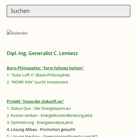
Dipl.-Ing. Generalist C. Lemiesz
Büro-Philosophie: "form follows holism"
1. "Solar Loft II" (Basis-Philosophie)
2. "WORK INN" (sucht Investoren)
Projekt "Haus-der-Zukunft.eu"
1. Status Quo - Der Energiespion.eu
2. Kosten senken - EnergieKostenBeratung.Jetzt
3. Optimierung - Energieanalyse.Jetzt
4. Lösung Altbau - Promotion gesucht
5. Lösung Neubau - Green-Home-Projects.com NT