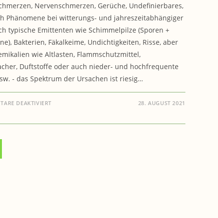
chmerzen, Nervenschmerzen, Gerüche, Undefinierbares,
h Phänomene bei witterungs- und jahreszeitabhängiger
rch typische Emittenten wie Schimmelpilze (Sporen +
ne), Bakterien, Fäkalkeime, Undichtigkeiten, Risse, aber
mikalien wie Altlasten, Flammschutzmittel,
her, Duftstoffe oder auch nieder- und hochfrequente
sw. - das Spektrum der Ursachen ist riesig…
FÜR
ARE DEAKTIVIERT
28. AUGUST 2021
GESUNDHEIT:
WAS
MACHT
SO
EIN
BAUBIOLOGE
?