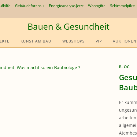
ufhilfe
Gebäudeforensik
Energieanalyse.Jetzt
Wohngifte
Schimmelpilze
Bauen & Gesundheit
EKTE
KUNST AM BAU
WEBSHOPS
VIP
AUKTIONEN
BLOG
Gesu
Baub
Er kümme
ungesund
arbeiten
allgemei
Atembes