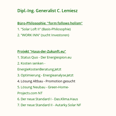
Dipl.-Ing. Generalist C. Lemiesz
Büro-Philosophie: "form follows holism"
1. "Solar Loft II" (Basis-Philosophie)
2. "WORK INN" (sucht Investoren)
Projekt "Haus-der-Zukunft.eu"
1. Status Quo - Der Energiespion.eu
2. Kosten senken -
EnergieKostenBeratung.Jetzt
3. Optimierung - Energieanalyse.Jetzt
4. Lösung Altbau - Promotion gesucht
5. Lösung Neubau - Green-Home-
Projects.com NT
6. Der neue Standard I - Das.Klima.Haus
7. Der neue Standard II - Autarky.Solar NF