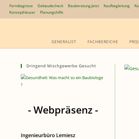
Zum
Ferndiagnose
Gebäudecheck
Bauberatung.Jetzt
Kaufbegleitung
Ka
Inhalt
Konzepthäuser
Planungshilfe
springen
GENERALIST
FACHBEREICHE
PROJ
Dringend Mischgewerbe Gesucht
- Webpräsenz -
Ingenieurbüro Lemiesz