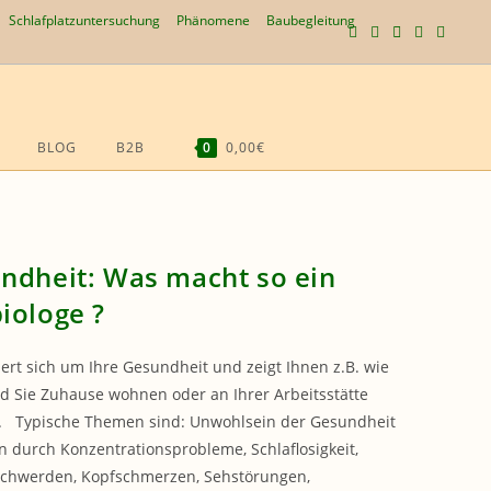
Schlafplatzuntersuchung
Phänomene
Baubegleitung
BLOG
B2B
0
0,00€
WEBSITE-
SUCHE
UMSCHALTEN
ndheit: Was macht so ein
iologe ?
rt sich um Ihre Gesundheit und zeigt Ihnen z.B. wie
 Sie Zuhause wohnen oder an Ihrer Arbeitsstätte
. Typische Themen sind: Unwohlsein der Gesundheit
n durch Konzentrationsprobleme, Schlaflosigkeit,
chwerden, Kopfschmerzen, Sehstörungen,