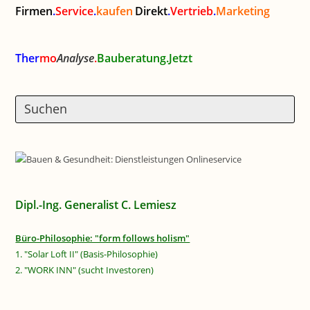
Firmen
.
Service
.
kaufen
Direkt
.
Vertrieb
.
Marketing
Ther
mo
Analyse
.
Bauberatung.Jetzt
Dipl.-Ing. Generalist C. Lemiesz
Büro-Philosophie: "form follows holism"
1. "Solar Loft II" (Basis-Philosophie)
2. "WORK INN" (sucht Investoren)