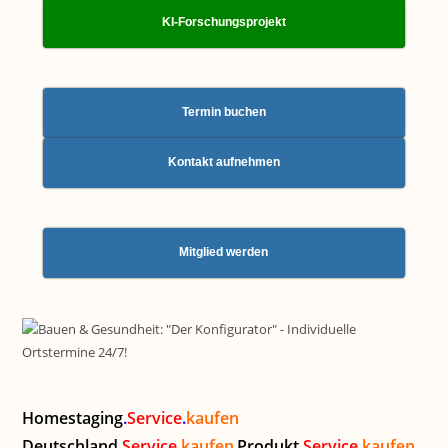
KI-Forschungsprojekt
Termin buchen
Kontakt aufnehmen
Mitglied werden
Homestaging
.
Service
.
kaufen
Deutschland
.
Service
.
kaufen
Produkt
.
Service
.
kaufen