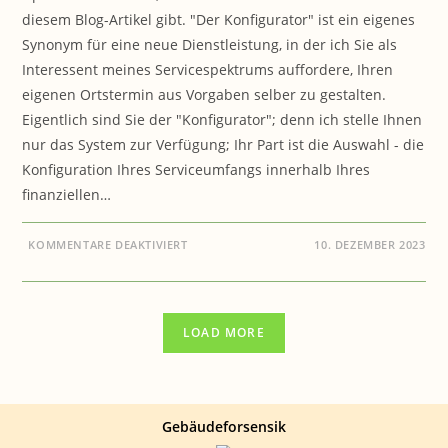
diesem Blog-Artikel gibt. "Der Konfigurator" ist ein eigenes
Synonym für eine neue Dienstleistung, in der ich Sie als
Interessent meines Servicespektrums auffordere, Ihren
eigenen Ortstermin aus Vorgaben selber zu gestalten.
Eigentlich sind Sie der "Konfigurator"; denn ich stelle Ihnen
nur das System zur Verfügung; Ihr Part ist die Auswahl - die
Konfiguration Ihres Serviceumfangs innerhalb Ihres
finanziellen…
FÜR
KOMMENTARE DEAKTIVIERT
10. DEZEMBER 2023
BAUEN
&
GESUNDHEIT:
„DER
KONFIGURATOR“
–
LOAD MORE
INDIVIDUELLE
ORTSTERMINE
24/7!
Gebäudeforsensik