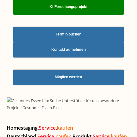
KI-Forschungsprojekt
Termin buchen
Kontakt aufnehmen
Mitglied werden
Homestaging
.
Service
.
kaufen
Deutschland
.
Service
.
kaufen
Produkt
.
Service
.
kaufen