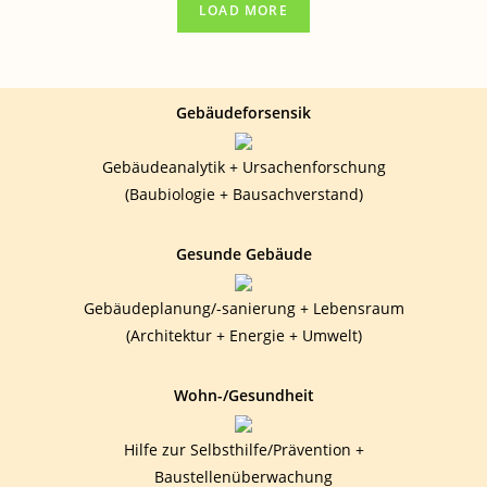
LOAD MORE
BESONDERE
PROJEKT
„GESUNDES-
ESSEN.BIO“
Gebäudeforsensik
Gebäudeanalytik + Ursachenforschung
(Baubiologie + Bausachverstand)
Gesunde Gebäude
Gebäudeplanung/-sanierung + Lebensraum
(Architektur + Energie + Umwelt)
Wohn-/Gesundheit
Hilfe zur Selbsthilfe/Prävention +
Baustellenüberwachung