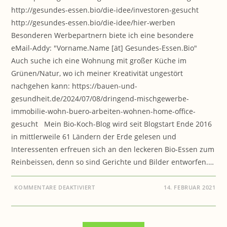
http://gesundes-essen.bio/die-idee/investoren-gesucht
http://gesundes-essen.bio/die-idee/hier-werben
Besonderen Werbepartnern biete ich eine besondere
eMail-Addy: "Vorname.Name [ät] Gesundes-Essen.Bio"
Auch suche ich eine Wohnung mit großer Küche im
Grünen/Natur, wo ich meiner Kreativität ungestört
nachgehen kann: https://bauen-und-
gesundheit.de/2024/07/08/dringend-mischgewerbe-
immobilie-wohn-buero-arbeiten-wohnen-home-office-
gesucht Mein Bio-Koch-Blog wird seit Blogstart Ende 2016
in mittlerweile 61 Ländern der Erde gelesen und
Interessenten erfreuen sich an den leckeren Bio-Essen zum
Reinbeissen, denn so sind Gerichte und Bilder entworfen.…
FÜR
KOMMENTARE DEAKTIVIERT
14. FEBRUAR 2021
GESUNDES-
ESSEN.BIO:
SUCHE
UNTERSTÜTZER
FÜR
DAS