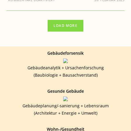
CHATS
MIT
GROK
+
CHATGPT
–
LOAD MORE
GRENZEN
DER
KI
(UPDATE
05.10.2025)
Gebäudeforsensik
Gebäudeanalytik + Ursachenforschung
(Baubiologie + Bausachverstand)
Gesunde Gebäude
Gebäudeplanung/-sanierung + Lebensraum
(Architektur + Energie + Umwelt)
Wohn-/Gesundheit