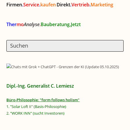
Firmen
.
Service
.
kaufen
Direkt
.
Vertrieb
.
Marketing
Ther
mo
Analyse
.
Bauberatung.Jetzt
Dipl.-Ing. Generalist C. Lemiesz
Büro-Philosophie: "form follows holism"
1. "Solar Loft II" (Basis-Philosophie)
2. "WORK INN" (sucht Investoren)