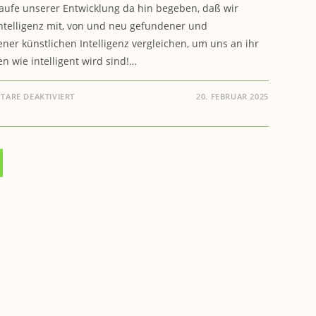
aufe unserer Entwicklung da hin begeben, daß wir
ntelligenz mit, von und neu gefundener und
ener künstlichen Intelligenz vergleichen, um uns an ihr
n wie intelligent wird sind!…
FÜR
ARE DEAKTIVIERT
20. FEBRUAR 2025
CHATS
MIT
GROK
+
CHATGPT
–
GRENZEN
DER
KI
(UPDATE
05.10.2025)