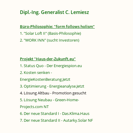
Dipl.-Ing. Generalist C. Lemiesz
Büro-Philosophie: "form follows holism"
1. "Solar Loft II" (Basis-Philosophie)
2. "WORK INN" (sucht Investoren)
Projekt "Haus-der-Zukunft.eu"
1. Status Quo - Der Energiespion.eu
2. Kosten senken -
EnergieKostenBeratung.Jetzt
3. Optimierung - Energieanalyse.Jetzt
4. Lösung Altbau - Promotion gesucht
5. Lösung Neubau - Green-Home-
Projects.com NT
6. Der neue Standard I - Das.Klima.Haus
7. Der neue Standard II - Autarky.Solar NF