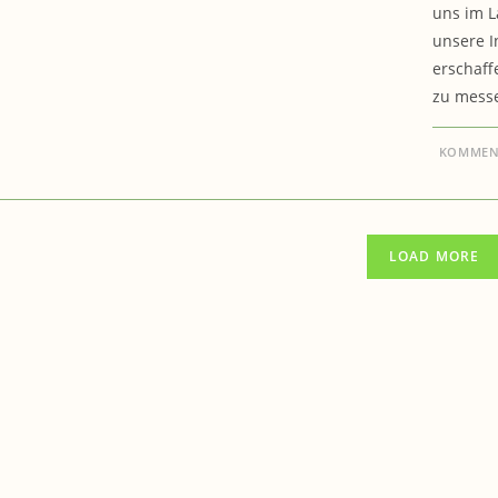
uns im L
unsere I
erschaff
zu messe
KOMMENT
LOAD MORE