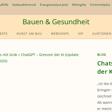
ufhilfe
Gebäudeforensik
Energieanalyse.Jetzt
Wohngifte
Schimmelpilze
Bauen & Gesundheit
EKTE
KUNST AM BAU
WEBSHOPS
VIP
AUKTIONEN
BLOG
Chat
der 
„Ist die
bringen s
zeichnet
Ab wann 
er meint