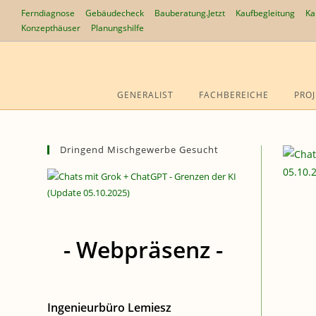
Zum
Ferndiagnose
Gebäudecheck
Bauberatung.Jetzt
Kaufbegleitung
Ka
Inhalt
Konzepthäuser
Planungshilfe
springen
GENERALIST
FACHBEREICHE
PROJ
Dringend Mischgewerbe Gesucht
- Webpräsenz -
Ingenieurbüro Lemiesz