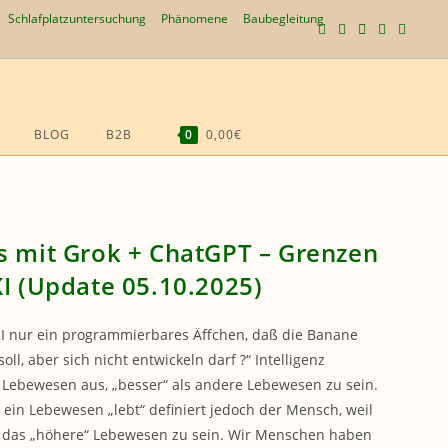
Schlafplatzuntersuchung
Phänomene
Baubegleitung
BLOG
B2B
0
0,00€
WEBSITE-
SUCHE
UMSCHALTEN
s mit Grok + ChatGPT – Grenzen
KI (Update 05.10.2025)
 KI nur ein programmierbares Äffchen, daß die Banane
oll, aber sich nicht entwickeln darf ?“ Intelligenz
 Lebewesen aus, „besser“ als andere Lebewesen zu sein.
ein Lebewesen „lebt“ definiert jedoch der Mensch, weil
 das „höhere“ Lebewesen zu sein. Wir Menschen haben