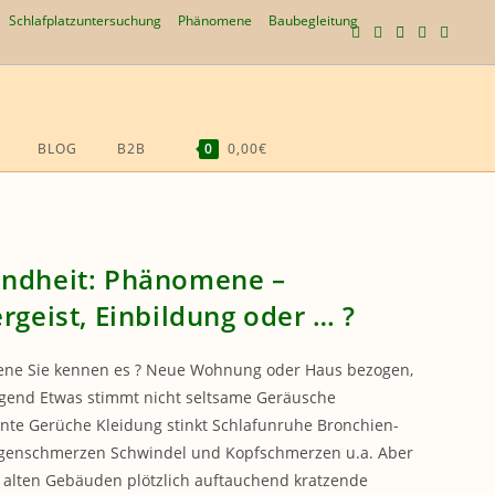
Schlafplatzuntersuchung
Phänomene
Baubegleitung
BLOG
B2B
0
0,00€
WEBSITE-
SUCHE
UMSCHALTEN
ndheit: Phänomene –
ergeist, Einbildung oder … ?
ne Sie kennen es ? Neue Wohnung oder Haus bezogen,
irgend Etwas stimmt nicht seltsame Geräusche
te Gerüche Kleidung stinkt Schlafunruhe Bronchien-
genschmerzen Schwindel und Kopfschmerzen u.a. Aber
 alten Gebäuden plötzlich auftauchend kratzende