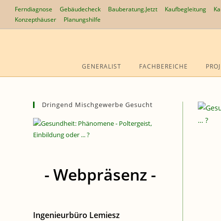
Zum
Ferndiagnose
Gebäudecheck
Bauberatung.Jetzt
Kaufbegleitung
Ka
Inhalt
Konzepthäuser
Planungshilfe
springen
GENERALIST
FACHBEREICHE
PROJ
Dringend Mischgewerbe Gesucht
- Webpräsenz -
Ingenieurbüro Lemiesz