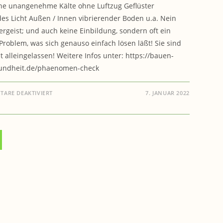
e unangenehme Kälte ohne Luftzug Geflüster
des Licht Außen / Innen vibrierender Boden u.a. Nein
tergeist; und auch keine Einbildung, sondern oft ein
' Problem, was sich genauso einfach lösen läßt! Sie sind
ht alleingelassen! Weitere Infos unter: https://bauen-
undheit.de/phaenomen-check
FÜR
ARE DEAKTIVIERT
7. JANUAR 2022
GESUNDHEIT:
PHÄNOMENE
–
POLTERGEIST,
EINBILDUNG
ODER
…
?