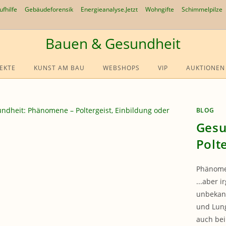
ufhilfe
Gebäudeforensik
Energieanalyse.Jetzt
Wohngifte
Schimmelpilze
Bauen & Gesundheit
EKTE
KUNST AM BAU
WEBSHOPS
VIP
AUKTIONEN
BLOG
Gesu
Polt
Phänome
...aber 
unbekann
und Lun
auch bei