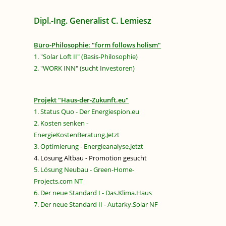
Dipl.-Ing. Generalist C. Lemiesz
Büro-Philosophie: "form follows holism"
1. "Solar Loft II" (Basis-Philosophie)
2. "WORK INN" (sucht Investoren)
Projekt "Haus-der-Zukunft.eu"
1. Status Quo - Der Energiespion.eu
2. Kosten senken -
EnergieKostenBeratung.Jetzt
3. Optimierung - Energieanalyse.Jetzt
4. Lösung Altbau - Promotion gesucht
5. Lösung Neubau - Green-Home-
Projects.com NT
6. Der neue Standard I - Das.Klima.Haus
7. Der neue Standard II - Autarky.Solar NF