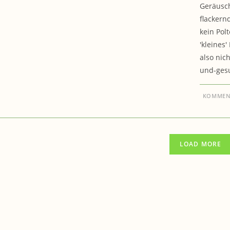
Geräusch
flackern
kein Pol
'kleines
also nic
und-ges
KOMMENT
LOAD MORE