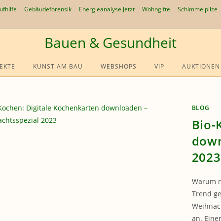
ufhilfe
Gebäudeforensik
Energieanalyse.Jetzt
Wohngifte
Schimmelpilze
Bauen & Gesundheit
EKTE
KUNST AM BAU
WEBSHOPS
VIP
AUKTIONEN
BLOG
Bio-
down
2023
Warum ni
Trend ge
Weihnach
an. Eine