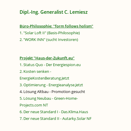
Dipl.-Ing. Generalist C. Lemiesz
Büro-Philosophie: "form follows holism"
1. "Solar Loft II" (Basis-Philosophie)
2. "WORK INN" (sucht Investoren)
Projekt "Haus-der-Zukunft.eu"
1. Status Quo - Der Energiespion.eu
2. Kosten senken -
EnergieKostenBeratung.Jetzt
3. Optimierung - Energieanalyse.Jetzt
4. Lösung Altbau - Promotion gesucht
5. Lösung Neubau - Green-Home-
Projects.com NT
6. Der neue Standard I - Das.Klima.Haus
7. Der neue Standard II - Autarky.Solar NF