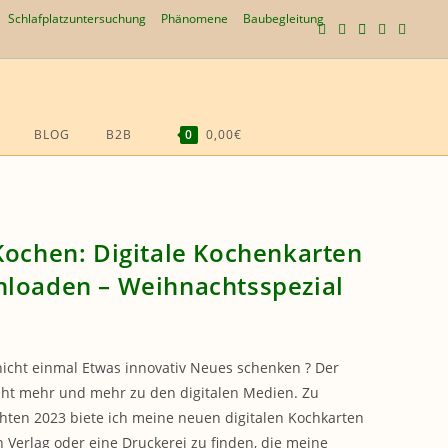
Schlafplatzuntersuchung
Phänomene
Baubegleitung
BLOG
B2B
0
0,00€
WEBSITE-
SUCHE
UMSCHALTEN
Kochen: Digitale Kochenkarten
loaden – Weihnachtsspezial
cht einmal Etwas innovativ Neues schenken ? Der
ht mehr und mehr zu den digitalen Medien. Zu
ten 2023 biete ich meine neuen digitalen Kochkarten
n Verlag oder eine Druckerei zu finden, die meine