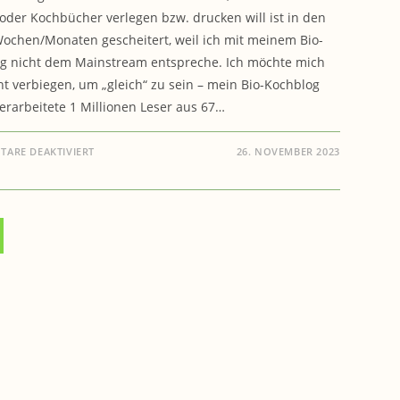
oder Kochbücher verlegen bzw. drucken will ist in den
Wochen/Monaten gescheitert, weil ich mit meinem Bio-
g nicht dem Mainstream entspreche. Ich möchte mich
ht verbiegen, um „gleich“ zu sein – mein Bio-Kochblog
 erarbeitete 1 Millionen Leser aus 67…
FÜR
ARE DEAKTIVIERT
26. NOVEMBER 2023
BIO-
KOCHEN:
DIGITALE
KOCHENKARTEN
DOWNLOADEN
–
WEIHNACHTSSPEZIAL
2023