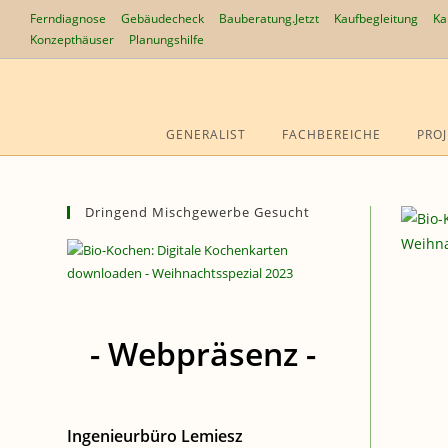
Zum
Ferndiagnose
Gebäudecheck
Bauberatung.Jetzt
Kaufbegleitung
Ka
Inhalt
Konzepthäuser
Planungshilfe
springen
GENERALIST
FACHBEREICHE
PROJ
Dringend Mischgewerbe Gesucht
- Webpräsenz -
Ingenieurbüro Lemiesz