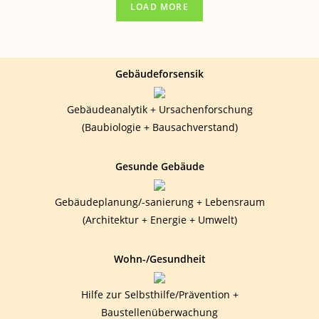
LOAD MORE
BESONDERE
PROJEKT
„GESUNDES-
ESSEN.BIO“
Gebäudeforsensik
Gebäudeanalytik + Ursachenforschung
(Baubiologie + Bausachverstand)
Gesunde Gebäude
Gebäudeplanung/-sanierung + Lebensraum
(Architektur + Energie + Umwelt)
Wohn-/Gesundheit
Hilfe zur Selbsthilfe/Prävention +
Baustellenüberwachung