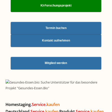
KI-Forschungsprojekt
Termin buchen
Kontakt aufnehmen
Mitglied werden
Homestaging
.
Service
.
kaufen
Deutschland
.
Service
.
kaufen
Produkt
.
Service
.
kaufen