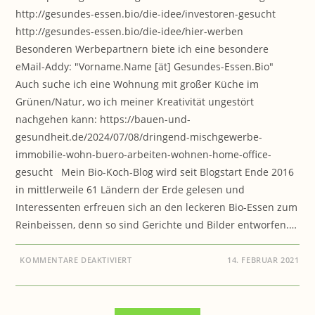
http://gesundes-essen.bio/die-idee/investoren-gesucht
http://gesundes-essen.bio/die-idee/hier-werben
Besonderen Werbepartnern biete ich eine besondere
eMail-Addy: "Vorname.Name [ät] Gesundes-Essen.Bio"
Auch suche ich eine Wohnung mit großer Küche im
Grünen/Natur, wo ich meiner Kreativität ungestört
nachgehen kann: https://bauen-und-
gesundheit.de/2024/07/08/dringend-mischgewerbe-
immobilie-wohn-buero-arbeiten-wohnen-home-office-
gesucht Mein Bio-Koch-Blog wird seit Blogstart Ende 2016
in mittlerweile 61 Ländern der Erde gelesen und
Interessenten erfreuen sich an den leckeren Bio-Essen zum
Reinbeissen, denn so sind Gerichte und Bilder entworfen.…
FÜR
KOMMENTARE DEAKTIVIERT
14. FEBRUAR 2021
GESUNDES-
ESSEN.BIO:
SUCHE
UNTERSTÜTZER
FÜR
DAS