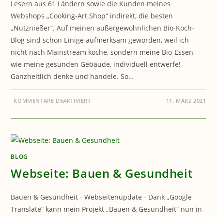
Lesern aus 61 Ländern sowie die Kunden meines
Webshops „Cooking-Art.Shop“ indirekt, die besten
„Nutznießer“. Auf meinen außergewöhnlichen Bio-Koch-
Blog sind schon Einige aufmerksam geworden, weil ich
nicht nach Mainstream koche, sondern meine Bio-Essen,
wie meine gesunden Gebäude, individuell entwerfe!
Ganzheitlich denke und handele. So…
FÜR
KOMMENTARE DEAKTIVIERT
11. MÄRZ 2021
GESUNDES-
ESSEN.BIO:
„GESUNDES
BIO-
ESSEN
MACHT
GLÜCKLICH
–
PART
BLOG
I“
Webseite: Bauen & Gesundheit
Bauen & Gesundheit - Webseitenupdate - Dank „Google
Translate“ kann mein Projekt „Bauen & Gesundheit“ nun in