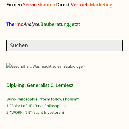
Firmen
.
Service
.
kaufen
Direkt
.
Vertrieb
.
Marketing
Ther
mo
Analyse
.
Bauberatung.Jetzt
Dipl.-Ing. Generalist C. Lemiesz
Büro-Philosophie: "form follows holism"
1. "Solar Loft II" (Basis-Philosophie)
2. "WORK INN" (sucht Investoren)