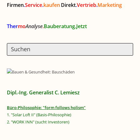
Firmen
.
Service
.
kaufen
Direkt
.
Vertrieb
.
Marketing
Ther
mo
Analyse
.
Bauberatung.Jetzt
Dipl.-Ing. Generalist C. Lemiesz
Büro-Philosophie: "form follows holism"
1. "Solar Loft II" (Basis-Philosophie)
2. "WORK INN" (sucht Investoren)