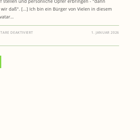
 stellen und persönliche Opfer erbringen - "dann
wir daß". [...] Ich bin ein Bürger von Vielen in diesem
vatar…
FÜR
ARE DEAKTIVIERT
1. JANUAR 2026
BUG
NEUJAHRSANSPRACHE