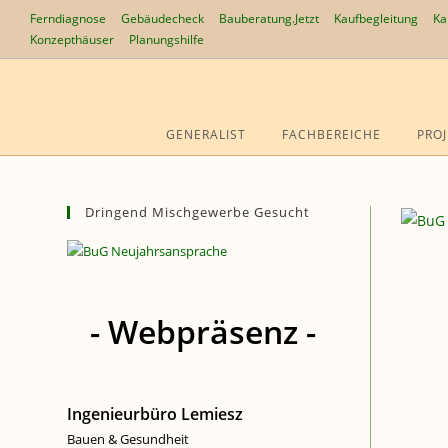
Zum
Ferndiagnose
Gebäudecheck
Bauberatung.Jetzt
Kaufbegleitung
Ka
Inhalt
Konzepthäuser
Planungshilfe
springen
GENERALIST
FACHBEREICHE
PROJ
Dringend Mischgewerbe Gesucht
- Webpräsenz -
Ingenieurbüro Lemiesz
Bauen & Gesundheit