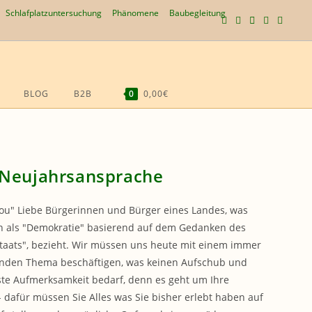
Schlafplatzuntersuchung
Phänomene
Baubegleitung
BLOG
B2B
0
0,00€
WEBSITE-
SUCHE
UMSCHALTEN
Neujahrsansprache
ou" Liebe Bürgerinnen und Bürger eines Landes, was
h als "Demokratie" basierend auf dem Gedanken des
taats", bezieht. Wir müssen uns heute mit einem immer
nden Thema beschäftigen, was keinen Aufschub und
lste Aufmerksamkeit bedarf, denn es geht um Ihre
- dafür müssen Sie Alles was Sie bisher erlebt haben auf