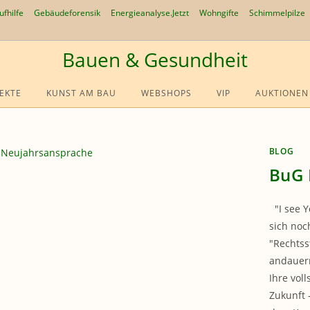
ufhilfe
Gebäudeforensik
Energieanalyse.Jetzt
Wohngifte
Schimmelpilze
Bauen & Gesundheit
EKTE
KUNST AM BAU
WEBSHOPS
VIP
AUKTIONEN
BLOG
BuG 
"I see Y
sich noc
"Rechtss
andauer
Ihre vol
Zukunft 