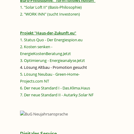
Büro-Philosophie: "form follows holism"
1. "Solar Loft II" (Basis-Philosophie)
2. "WORK INN" (sucht Investoren)
Projekt "Haus-der-Zukunft.eu"
1. Status Quo - Der Energiespion.eu
2. Kosten senken -
EnergieKostenBeratung.Jetzt
3. Optimierung - Energieanalyse.Jetzt
4. Lösung Altbau - Promotion gesucht
5. Lösung Neubau - Green-Home-
Projects.com NT
6. Der neue Standard I - Das.Klima.Haus
7. Der neue Standard II - Autarky.Solar NF
Digitaler Service