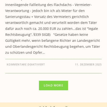
innenliegende Fallleitung des Flachdachs - Vermieter-
Verantwortung - jedoch bin ich als Mieter für den
Sanierungsstau + Vorsatz des Vermieters gerichtlich
verantwortlich gemacht und verurteilt worden dem Täter
dafür auch noch ca. 20.000 EUR zu zahlen...das ist "legale
Rechtsbeugung", §339 StGB) "Gesetze haben keine
Gültigkeit mehr, wenn befangene Richter an Landesgericht
und Oberlandesgericht Rechtsbeugung begehen, um Täter
zu schützen und Opfer…
FÜR
KOMMENTARE DEAKTIVIERT
11. DEZEMBER 2025
REIHE
DER
AUFKLÄRUNG:
LEGALE
RECHTSBEUGUNG
IN
LOAD MORE
DÜSSELDORF
BEI
GERICHT