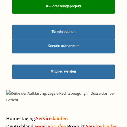
KI-Forschungsprojekt
Termin buchen
Kontakt aufnehmen
Mitglied werden
Homestaging
.
Service
.
kaufen
Deutschland
.
Service
.
kaufen
Produkt
.
Service
.
kaufen