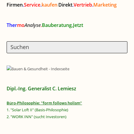
Firmen
.
Service
.
kaufen
Direkt
.
Vertrieb
.
Marketing
Ther
mo
Analyse
.
Bauberatung.Jetzt
Dipl.-Ing. Generalist C. Lemiesz
Büro-Philosophie: "form follows holism"
1. "Solar Loft II" (Basis-Philosophie)
2. "WORK INN" (sucht Investoren)