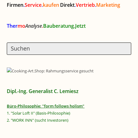
Firmen
.
Service
.
kaufen
Direkt
.
Vertrieb
.
Marketing
Ther
mo
Analyse
.
Bauberatung.Jetzt
Dipl.-Ing. Generalist C. Lemiesz
Büro-Philosophie: "form follows holism"
1. "Solar Loft II" (Basis-Philosophie)
2. "WORK INN" (sucht Investoren)