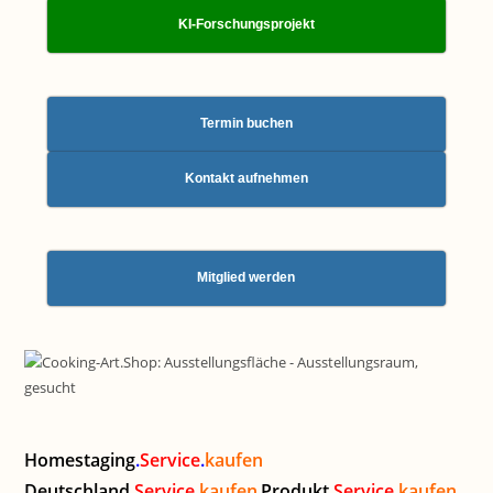
KI-Forschungsprojekt
Termin buchen
Kontakt aufnehmen
Mitglied werden
Homestaging
.
Service
.
kaufen
Deutschland
.
Service
.
kaufen
Produkt
.
Service
.
kaufen