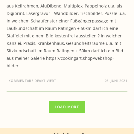
aus Keilrahmen, AluDibond, Multiplex, Pappelholz u.a. als
Digiprint, Lasergravur - Wandbilder, Tischbilder, Puzzle u.a.
In welchem Schaufenster einer Fußgängerpassage mit
Laufkundschaft im Raum Ratingen + 50km darf ich eine
Staffelei mit einem Bild kostenfrei ausstellen ? In welcher
Kanzlei, Praxis, Krankenhaus, Gesundheitsräume u.a. mit
Sitzkundschaft im Raum Ratingen + 50km darf ich ein Bild
aus meiner Galerie https://cookingart.shop/webshop-
bilder…
FÜR
KOMMENTARE DEAKTIVIERT
26. JUNI 2021
COOKING-
ART.SHOP:
AUSSTELLUNGSFLÄCHE
–
AUSSTELLUNGSRAUM,
GESUCHT
LOAD MORE