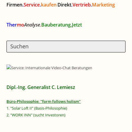
Firmen
.
Service
.
kaufen
Direkt
.
Vertrieb
.
Marketing
Ther
mo
Analyse
.
Bauberatung.Jetzt
Dipl.-Ing. Generalist C. Lemiesz
Büro-Philosophie: "form follows holism"
1. "Solar Loft II" (Basis-Philosophie)
2. "WORK INN" (sucht Investoren)