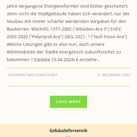
Jahre vergangene Energiereformen sind bisher gescheitert,
denn nicht die Stadtgebäude haben sich verändert, nur der
Neubau mit immer schärfer werdenden Vorgaben für den
Bauherren. WSchVO, 1977-2002 ("Altlasten-Ära II") EnEV,
2003-2020 ("Polystyrol-Ära") GEG, 2021- ? ("Null-Fossil-Ära")
Welche Lösungen gibt es also nun, auch unsere
Altimmobilien der Städte energetisch zukunftssicher zu
bekommen ? (Update 10.04.2024) 6 einzelne…
FÜR
KOMMENTARE DEAKTIVIERT
5. DEZEMBER 2023
BAUEN
&
GESUNDHEIT:
NEUES
IMMOBILIENKONZEPT
„HAUS
LOAD MORE
DER
ZUKUNFT“
Gebäudeforsensik