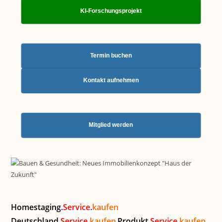
KI-Forschungsprojekt
Termin buchen
Kontakt aufnehmen
Mitglied werden
Homestaging
.
Service
.
kaufen
Deutschland
.
Service
.
kaufen
Produkt
.
Service
.
kaufen