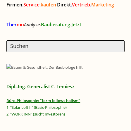
Firmen
.
Service
.
kaufen
Direkt
.
Vertrieb
.
Marketing
Ther
mo
Analyse
.
Bauberatung.Jetzt
Dipl.-Ing. Generalist C. Lemiesz
Büro-Philosophie: "form follows holism"
1. "Solar Loft II" (Basis-Philosophie)
2. "WORK INN" (sucht Investoren)