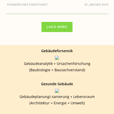
FÜR
KOMMENTARE DEAKTIVIERT
23. JANUAR 2018
BAUEN
&
GESUNDHEIT:
DER
BAUBIOLOGE
HILFT
LOAD MORE
Gebäudeforsensik
Gebäudeanalytik + Ursachenforschung
(Baubiologie + Bausachverstand)
Gesunde Gebäude
Gebäudeplanung/-sanierung + Lebensraum
(Architektur + Energie + Umwelt)