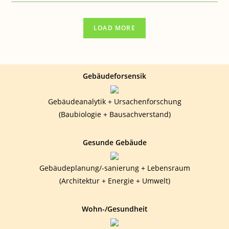
GESUNDHEIT:
NOTFALL-
TEAM-
MITGLIEDER
LOAD MORE
„BAU“
GESUCHT
Gebäudeforsensik
Gebäudeanalytik + Ursachenforschung
(Baubiologie + Bausachverstand)
Gesunde Gebäude
Gebäudeplanung/-sanierung + Lebensraum
(Architektur + Energie + Umwelt)
Wohn-/Gesundheit