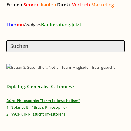
Firmen
.
Service
.
kaufen
Direkt
.
Vertrieb
.
Marketing
Ther
mo
Analyse
.
Bauberatung.Jetzt
Dipl.-Ing. Generalist C. Lemiesz
Büro-Philosophie: "form follows holism"
1. "Solar Loft II" (Basis-Philosophie)
2. "WORK INN" (sucht Investoren)