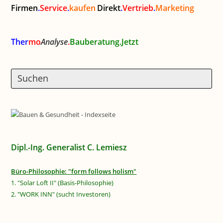
Firmen
.
Service
.
kaufen
Direkt
.
Vertrieb
.
Marketing
Ther
mo
Analyse
.
Bauberatung.Jetzt
Dipl.-Ing. Generalist C. Lemiesz
Büro-Philosophie: "form follows holism"
1. "Solar Loft II" (Basis-Philosophie)
2. "WORK INN" (sucht Investoren)