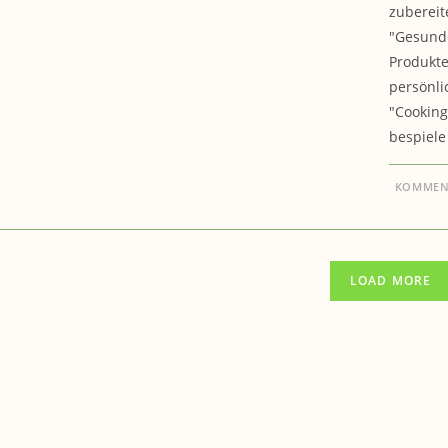
zubereit
"Gesunde
Produkte
persönli
"Cooking
bespiele
KOMMENT
LOAD MORE