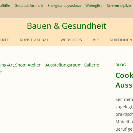
ufhilfe
Gebäudeforensik
Energieanalyse.Jetzt
Wohngifte
Schimmelpilze
Bauen & Gesundheit
EKTE
KUNST AM BAU
WEBSHOPS
VIP
AUKTIONEN
BLOG
Cook
Auss
Seit dem
zugelegt
praktisc
Möbelbau
Beruf ge