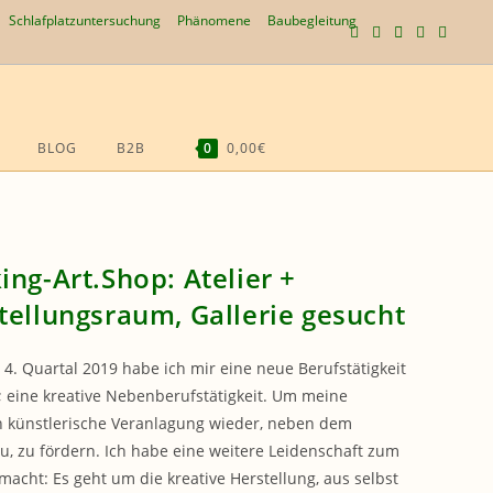
Schlafplatzuntersuchung
Phänomene
Baubegleitung
BLOG
B2B
0
0,00€
WEBSITE-
SUCHE
UMSCHALTEN
ing-Art.Shop: Atelier +
tellungsraum, Gallerie gesucht
 4. Quartal 2019 habe ich mir eine neue Berufstätigkeit
; eine kreative Nebenberufstätigkeit. Um meine
h künstlerische Veranlagung wieder, neben dem
, zu fördern. Ich habe eine weitere Leidenschaft zum
macht: Es geht um die kreative Herstellung, aus selbst