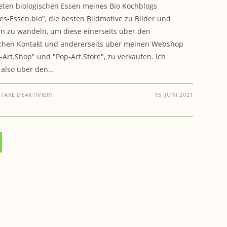
eten biologischen Essen meines Bio Kochblogs
s-Essen.bio", die besten Bildmotive zu Bilder und
n zu wandeln, um diese einerseits über den
chen Kontakt und andererseits über meinen Webshop
-Art.Shop" und "Pop-Art.Store", zu verkaufen. Ich
 also über den…
FÜR
ARE DEAKTIVIERT
15. JUNI 2021
COOKING-
ART.SHOP:
ATELIER
+
AUSSTELLUNGSRAUM,
GALLERIE
GESUCHT