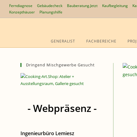
Zum
Ferndiagnose
Gebäudecheck
Bauberatung.Jetzt
Kaufbegleitung
Ka
Inhalt
Konzepthäuser
Planungshilfe
springen
GENERALIST
FACHBEREICHE
PROJ
Dringend Mischgewerbe Gesucht
- Webpräsenz -
Ingenieurbüro Lemiesz