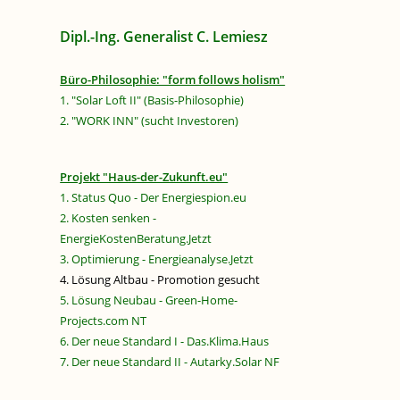
Dipl.-Ing. Generalist C. Lemiesz
Büro-Philosophie: "form follows holism"
1. "Solar Loft II" (Basis-Philosophie)
2. "WORK INN" (sucht Investoren)
Projekt "Haus-der-Zukunft.eu"
1. Status Quo - Der Energiespion.eu
2. Kosten senken -
EnergieKostenBeratung.Jetzt
3. Optimierung - Energieanalyse.Jetzt
4. Lösung Altbau - Promotion gesucht
5. Lösung Neubau - Green-Home-
Projects.com NT
6. Der neue Standard I - Das.Klima.Haus
7. Der neue Standard II - Autarky.Solar NF