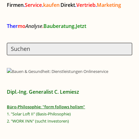
Firmen
.
Service
.
kaufen
Direkt
.
Vertrieb
.
Marketing
Ther
mo
Analyse
.
Bauberatung.Jetzt
Dipl.-Ing. Generalist C. Lemiesz
Büro-Philosophie: "form follows holism"
1. "Solar Loft II" (Basis-Philosophie)
2. "WORK INN" (sucht Investoren)