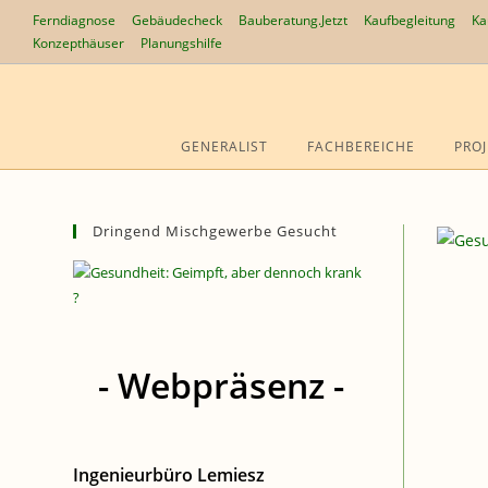
Zum
Ferndiagnose
Gebäudecheck
Bauberatung.Jetzt
Kaufbegleitung
Ka
Inhalt
Konzepthäuser
Planungshilfe
springen
GENERALIST
FACHBEREICHE
PROJ
Dringend Mischgewerbe Gesucht
- Webpräsenz -
Ingenieurbüro Lemiesz