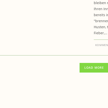
bleiben 
Ihren In
bereits 
"brennen
Husten, 
Fieber,…
KOMMENT
LOAD MORE