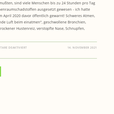
mußten, sind viele Menschen bis zu 24 Stunden pro Tag
nenraumschadstoffen ausgesetzt gewesen - ich hatte
im April 2020 davor öffentlich gewarnt! Schweres Atmen,
de Luft beim einatmen", geschwollene Bronchien,
trockener Hustenreiz, verstopfte Nase, Schnupfen,
FÜR
ARE DEAKTIVIERT
14. NOVEMBER 2021
GESUNDHEIT:
GEIMPFT,
ABER
DENNOCH
KRANK
?