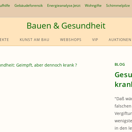
ufhilfe
Gebäudeforensik
Energieanalyse.Jetzt
Wohngifte
Schimmelpilze
Bauen & Gesundheit
EKTE
KUNST AM BAU
WEBSHOPS
VIP
AUKTIONEN
BLOG
Gesu
kran
"Daß wär
falsche
Vergiftu
wenigste
in den 