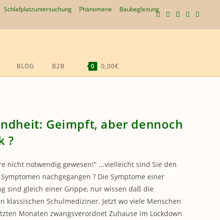
Schlafplatzuntersuchung
Phänomene
Baubegleitung
BLOG
B2B
0
0,00€
WEBSITE-
SUCHE
UMSCHALTEN
ndheit: Geimpft, aber dennoch
k ?
e nicht notwendig gewesen!" ...vielleicht sind Sie den
n Symptomen nachgegangen ? Die Symptome einer
ng sind gleich einer Grippe, nur wissen daß die
n klassischen Schulmediziner. Jetzt wo viele Menschen
letzten Monaten zwangsverordnet Zuhause im Lockdown