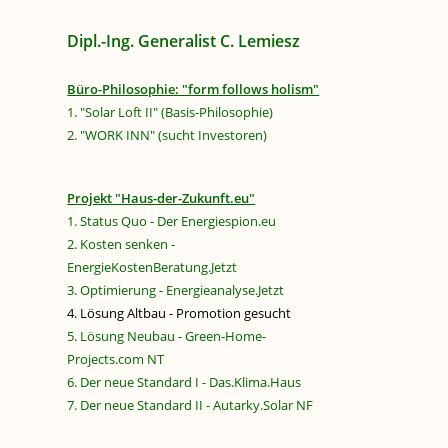
Dipl.-Ing. Generalist C. Lemiesz
Büro-Philosophie: "form follows holism"
1. "Solar Loft II" (Basis-Philosophie)
2. "WORK INN" (sucht Investoren)
Projekt "Haus-der-Zukunft.eu"
1. Status Quo - Der Energiespion.eu
2. Kosten senken -
EnergieKostenBeratung.Jetzt
3. Optimierung - Energieanalyse.Jetzt
4. Lösung Altbau - Promotion gesucht
5. Lösung Neubau - Green-Home-
Projects.com NT
6. Der neue Standard I - Das.Klima.Haus
7. Der neue Standard II - Autarky.Solar NF