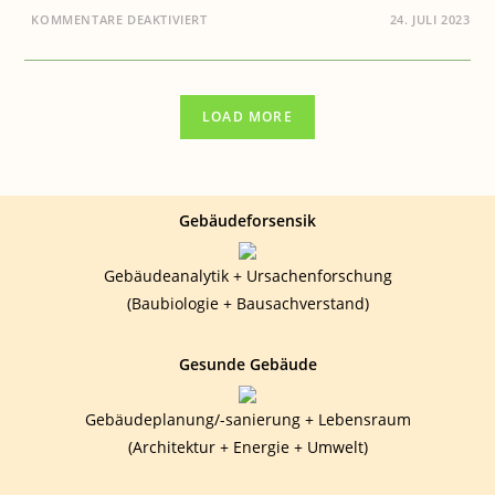
FÜR
KOMMENTARE DEAKTIVIERT
24. JULI 2023
GESUNDHEIT:
WANN
WIRD
DIE
UMWELT
GEFÄHRLICH
LOAD MORE
?
Gebäudeforsensik
Gebäudeanalytik + Ursachenforschung
(Baubiologie + Bausachverstand)
Gesunde Gebäude
Gebäudeplanung/-sanierung + Lebensraum
(Architektur + Energie + Umwelt)