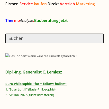
Firmen
.
Service
.
kaufen
Direkt
.
Vertrieb
.
Marketing
Ther
mo
Analyse
.
Bauberatung.Jetzt
Dipl.-Ing. Generalist C. Lemiesz
Büro-Philosophie: "form follows holism"
1. "Solar Loft II" (Basis-Philosophie)
2. "WORK INN" (sucht Investoren)