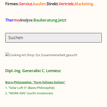
Firmen
.
Service
.
kaufen
Direkt
.
Vertrieb
.
Marketing
Ther
mo
Analyse
.
Bauberatung.Jetzt
Dipl.-Ing. Generalist C. Lemiesz
Büro-Philosophie: "form follows holism"
1. "Solar Loft II" (Basis-Philosophie)
2. "WORK INN" (sucht Investoren)