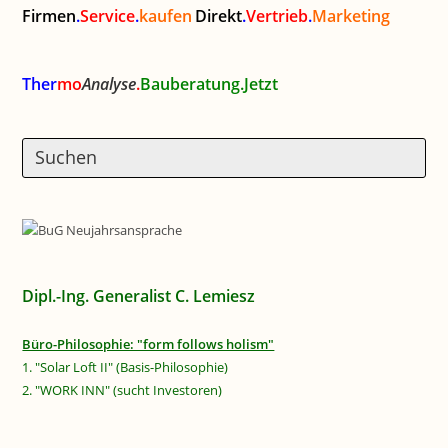
Firmen
.
Service
.
kaufen
Direkt
.
Vertrieb
.
Marketing
Ther
mo
Analyse
.
Bauberatung.Jetzt
Dipl.-Ing. Generalist C. Lemiesz
Büro-Philosophie: "form follows holism"
1. "Solar Loft II" (Basis-Philosophie)
2. "WORK INN" (sucht Investoren)