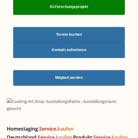
KI-Forschungsprojekt
Termin buchen
Kontakt aufnehmen
Mitglied werden
Homestaging
.
Service
.
kaufen
Deutschland
.
Service
.
kaufen
Produkt
.
Service
.
kaufen