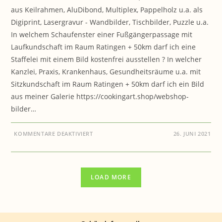
aus Keilrahmen, AluDibond, Multiplex, Pappelholz u.a. als
Digiprint, Lasergravur - Wandbilder, Tischbilder, Puzzle u.a.
In welchem Schaufenster einer Fußgängerpassage mit
Laufkundschaft im Raum Ratingen + 50km darf ich eine
Staffelei mit einem Bild kostenfrei ausstellen ? In welcher
Kanzlei, Praxis, Krankenhaus, Gesundheitsräume u.a. mit
Sitzkundschaft im Raum Ratingen + 50km darf ich ein Bild
aus meiner Galerie https://cookingart.shop/webshop-
bilder…
FÜR
KOMMENTARE DEAKTIVIERT
26. JUNI 2021
COOKING-
ART.SHOP:
AUSSTELLUNGSFLÄCHE
–
AUSSTELLUNGSRAUM,
GESUCHT
LOAD MORE