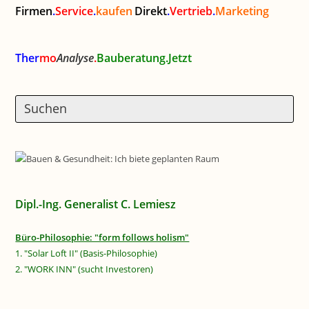
Firmen
.
Service
.
kaufen
Direkt
.
Vertrieb
.
Marketing
Ther
mo
Analyse
.
Bauberatung.Jetzt
Dipl.-Ing. Generalist C. Lemiesz
Büro-Philosophie: "form follows holism"
1. "Solar Loft II" (Basis-Philosophie)
2. "WORK INN" (sucht Investoren)