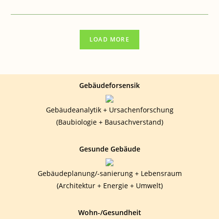
BAUEN
&
GESUNDHEIT:
ICH
BIETE
GEPLANTEN
LOAD MORE
RAUM
Gebäudeforsensik
Gebäudeanalytik + Ursachenforschung
(Baubiologie + Bausachverstand)
Gesunde Gebäude
Gebäudeplanung/-sanierung + Lebensraum
(Architektur + Energie + Umwelt)
Wohn-/Gesundheit