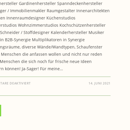
ersteller Gardinenhersteller Spanndeckenhersteller
er / Immobilienmakler Raumgestalter Innenarchitekten
kten Innenraumdesigner Küchenstudios
rstudios Wohnzimmerstudios Kochschützenhersteller
 Schneider / Stoffdesigner Kalenderhersteller Musiker
 in B2B-Synergie Multiplikatoren in Synergie
ungsräume, diverse Wände/Wandtypen, Schaufenster
a. Menschen die anfassen wollen und nicht nur reden
Menschen die sich noch für frische neue Ideen
rn können! Ja-Sager! Für meine…
FÜR
ARE DEAKTIVIERT
14. JUNI 2021
COOKING-
ART.SHOP:
ZUR
ZUSAMMENARBEIT
GESUCHT