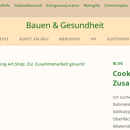
ufhilfe
Gebäudeforensik
Energieanalyse.Jetzt
Wohngifte
Schimmelpilze
Bauen & Gesundheit
EKTE
KUNST AM BAU
WEBSHOPS
VIP
AUKTIONEN
BLOG
Cook
Zusa
Ich such
Rahmenhe
Vollholzp
Oberfläc
(Materia