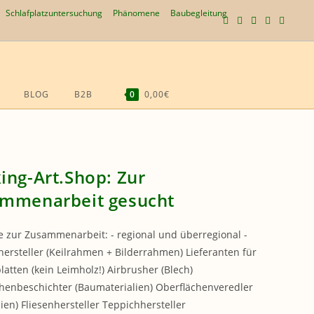
Schlafplatzuntersuchung
Phänomene
Baubegleitung
BLOG
B2B
0
0,00€
WEBSITE-
SUCHE
UMSCHALTEN
ing-Art.Shop: Zur
mmenarbeit gesucht
e zur Zusammenarbeit: - regional und überregional -
rsteller (Keilrahmen + Bilderrahmen) Lieferanten für
latten (kein Leimholz!) Airbrusher (Blech)
henbeschichter (Baumaterialien) Oberflächenveredler
lien) Fliesenhersteller Teppichhersteller