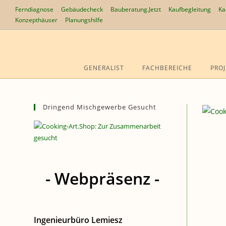
Zum
Ferndiagnose
Gebäudecheck
Bauberatung.Jetzt
Kaufbegleitung
Ka
Inhalt
Konzepthäuser
Planungshilfe
springen
GENERALIST
FACHBEREICHE
PROJ
Dringend Mischgewerbe Gesucht
- Webpräsenz -
Ingenieurbüro Lemiesz