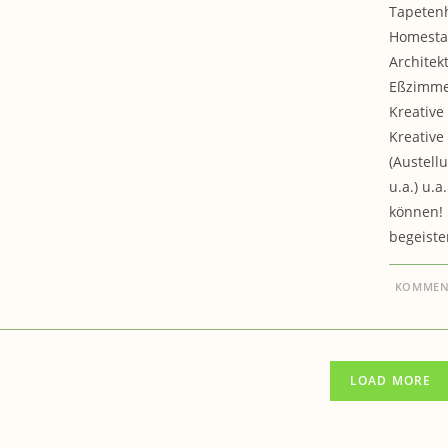
Tapetenh
Homestag
Archite
Eßzimme
Kreative
Kreative
(Austell
u.a.) u.
können! 
begeiste
KOMMENT
LOAD MORE