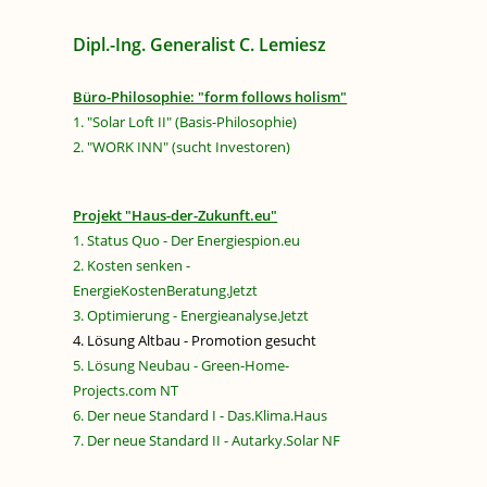
Dipl.-Ing. Generalist C. Lemiesz
Büro-Philosophie: "form follows holism"
1. "Solar Loft II" (Basis-Philosophie)
2. "WORK INN" (sucht Investoren)
Projekt "Haus-der-Zukunft.eu"
1. Status Quo - Der Energiespion.eu
2. Kosten senken -
EnergieKostenBeratung.Jetzt
3. Optimierung - Energieanalyse.Jetzt
4. Lösung Altbau - Promotion gesucht
5. Lösung Neubau - Green-Home-
Projects.com NT
6. Der neue Standard I - Das.Klima.Haus
7. Der neue Standard II - Autarky.Solar NF