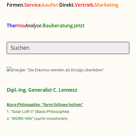
Firmen
.
Service
.
kaufen
Direkt
.
Vertrieb
.
Marketing
Ther
mo
Analyse
.
Bauberatung.Jetzt
Dipl.-Ing. Generalist C. Lemiesz
Büro-Philosophie: "form follows holism"
1. "Solar Loft II" (Basis-Philosophie)
2. "WORK INN" (sucht Investoren)