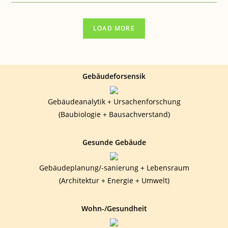
ESKIMOS
WERDEN
ALS
EINZIGE
LOAD MORE
ÜBERLEBEN“
Gebäudeforsensik
Gebäudeanalytik + Ursachenforschung
(Baubiologie + Bausachverstand)
Gesunde Gebäude
Gebäudeplanung/-sanierung + Lebensraum
(Architektur + Energie + Umwelt)
Wohn-/Gesundheit