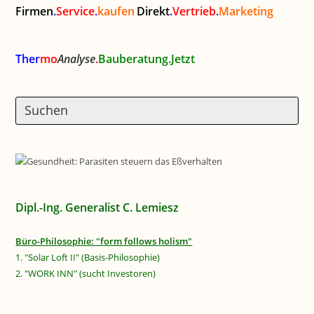
Firmen
.
Service
.
kaufen
Direkt
.
Vertrieb
.
Marketing
Ther
mo
Analyse
.
Bauberatung.Jetzt
Dipl.-Ing. Generalist C. Lemiesz
Büro-Philosophie: "form follows holism"
1. "Solar Loft II" (Basis-Philosophie)
2. "WORK INN" (sucht Investoren)