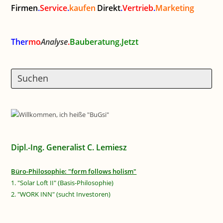
Firmen
.
Service
.
kaufen
Direkt
.
Vertrieb
.
Marketing
Ther
mo
Analyse
.
Bauberatung.Jetzt
Dipl.-Ing. Generalist C. Lemiesz
Büro-Philosophie: "form follows holism"
1. "Solar Loft II" (Basis-Philosophie)
2. "WORK INN" (sucht Investoren)