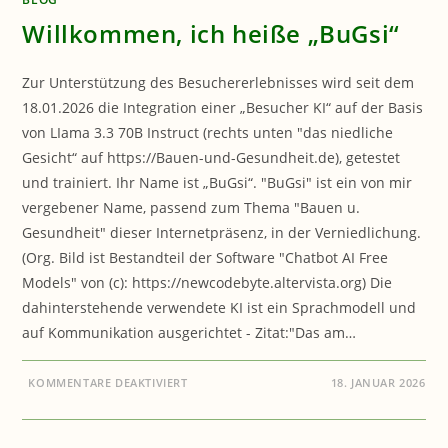
Willkommen, ich heiße „BuGsi“
Zur Unterstützung des Besuchererlebnisses wird seit dem
18.01.2026 die Integration einer „Besucher KI“ auf der Basis
von LIama 3.3 70B Instruct (rechts unten "das niedliche
Gesicht“ auf https://Bauen-und-Gesundheit.de), getestet
und trainiert. Ihr Name ist „BuGsi“. "BuGsi" ist ein von mir
vergebener Name, passend zum Thema "Bauen u.
Gesundheit" dieser Internetpräsenz, in der Verniedlichung.
(Org. Bild ist Bestandteil der Software "Chatbot AI Free
Models" von (c): https://newcodebyte.altervista.org) Die
dahinterstehende verwendete KI ist ein Sprachmodell und
auf Kommunikation ausgerichtet - Zitat:"Das am…
FÜR
KOMMENTARE DEAKTIVIERT
18. JANUAR 2026
WILLKOMMEN,
ICH
HEISSE „
BUGSI“