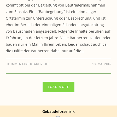
kommt oft bei der Begleitung von Bauträgermaßnahmen
zum Einsatz. Eine “Baubegehung” ist ein einmaliger
Ortstermin zur Untersuchung oder Besprechung, und ist
eher im Bereich der einmaligen Schadensbegutachtung
von Bauschäden angesiedelt. Folgende Inhalte beruhen auf
Erfahrungen der letzten Jahre. Viele Bauherren kaufen oder
bauen nur ein Mal in Ihrem Leben. Leider schaut auch ca.
die Hälfte der Bauherren dabei nur auf die…
FÜR
KOMMENTARE DEAKTIVIERT
13. MAI 2016
BAUEN
&
GESUNDHEIT:
BENÖTIGEN
SIE
EINEN
LOAD MORE
“BAUBEGLEITER”
ODER
“BAUBEGEHER”
?
Gebäudeforsensik