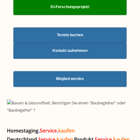
KI-Forschungsprojekt
Termin buchen
Kontakt aufnehmen
Mitglied werden
Homestaging
.
Service
.
kaufen
Deutschland
.
Service
.
kaufen
Produkt
.
Service
.
kaufen