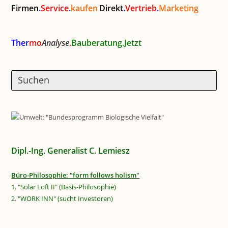
Firmen
.
Service
.
kaufen
Direkt
.
Vertrieb
.
Marketing
Ther
mo
Analyse
.
Bauberatung.Jetzt
Dipl.-Ing. Generalist C. Lemiesz
Büro-Philosophie: "form follows holism"
1. "Solar Loft II" (Basis-Philosophie)
2. "WORK INN" (sucht Investoren)