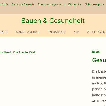
ufhilfe
Gebäudeforensik
Energieanalyse.Jetzt
Wohngifte
Schimmelpilze
Bauen & Gesundheit
EKTE
KUNST AM BAU
WEBSHOPS
VIP
AUKTIONEN
BLOG
Gesu
Die beste
in meine
müßte, l
jedoch b
halte ich
Ausrutsc