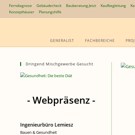
Zum
Ferndiagnose
Gebäudecheck
Bauberatung.Jetzt
Kaufbegleitung
Ka
Inhalt
Konzepthäuser
Planungshilfe
springen
GENERALIST
FACHBEREICHE
PROJ
Dringend Mischgewerbe Gesucht
- Webpräsenz -
Ingenieurbüro Lemiesz
Bauen & Gesundheit