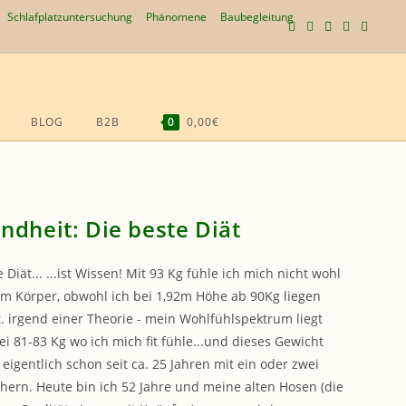
Schlafplatzuntersuchung
Phänomene
Baubegleitung
BLOG
B2B
0
0,00€
WEBSITE-
SUCHE
UMSCHALTEN
ndheit: Die beste Diät
 Diät... ...ist Wissen! Mit 93 Kg fühle ich mich nicht wohl
m Körper, obwohl ich bei 1,92m Höhe ab 90Kg liegen
t. irgend einer Theorie - mein Wohlfühlspektrum liegt
ei 81-83 Kg wo ich mich fit fühle...und dieses Gewicht
 eigentlich schon seit ca. 25 Jahren mit ein oder zwei
hern. Heute bin ich 52 Jahre und meine alten Hosen (die