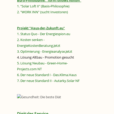
Büro-Philosophie: "form follows holism"
1. "Solar Loft II" (Basis-Philosophie)
2. "WORK INN" (sucht Investoren)
Projekt "Haus-der-Zukunft.eu"
1. Status Quo - Der Energiespion.eu
2. Kosten senken -
EnergieKostenBeratung.Jetzt
3. Optimierung - Energieanalyse.Jetzt
4. Lösung Altbau - Promotion gesucht
5. Lösung Neubau - Green-Home-
Projects.com NT
6. Der neue Standard I - Das.Klima.Haus
7. Der neue Standard II - Autarky.Solar NF
Digitaler Service