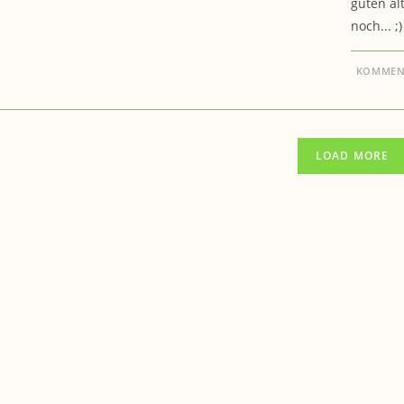
guten al
noch... ;
KOMMENT
LOAD MORE