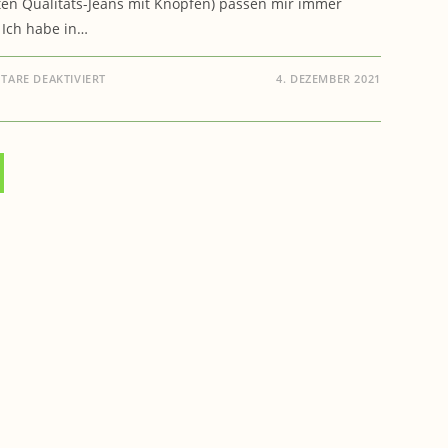
ten Qualitäts-Jeans mit Knöpfen) passen mir immer
) Ich habe in…
FÜR
ARE DEAKTIVIERT
4. DEZEMBER 2021
GESUNDHEIT:
DIE
BESTE
DIÄT