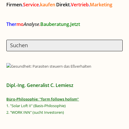
Firmen
.
Service
.
kaufen
Direkt
.
Vertrieb
.
Marketing
Ther
mo
Analyse
.
Bauberatung.Jetzt
Dipl.-Ing. Generalist C. Lemiesz
Büro-Philosophie: "form follows holism"
1. "Solar Loft II" (Basis-Philosophie)
2. "WORK INN" (sucht Investoren)