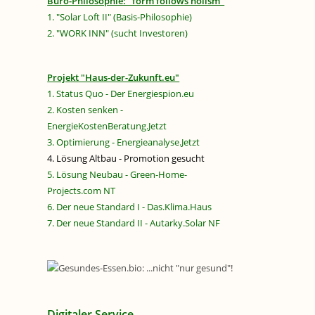
Büro-Philosophie: "form follows holism"
1. "Solar Loft II" (Basis-Philosophie)
2. "WORK INN" (sucht Investoren)
Projekt "Haus-der-Zukunft.eu"
1. Status Quo - Der Energiespion.eu
2. Kosten senken -
EnergieKostenBeratung.Jetzt
3. Optimierung - Energieanalyse.Jetzt
4. Lösung Altbau - Promotion gesucht
5. Lösung Neubau - Green-Home-
Projects.com NT
6. Der neue Standard I - Das.Klima.Haus
7. Der neue Standard II - Autarky.Solar NF
Digitaler Service