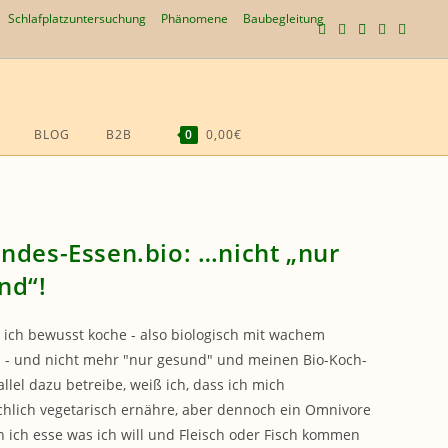
Schlafplatzuntersuchung
Phänomene
Baubegleitung
BLOG
B2B
0
0,00€
WEBSITE-
SUCHE
UMSCHALTEN
ndes-Essen.bio: …nicht „nur
nd“!
 ich bewusst koche - also biologisch mit wachem
 - und nicht mehr "nur gesund" und meinen Bio-Koch-
allel dazu betreibe, weiß ich, dass ich mich
hlich vegetarisch ernähre, aber dennoch ein Omnivore
n ich esse was ich will und Fleisch oder Fisch kommen