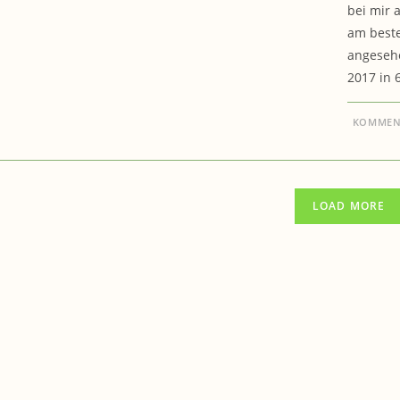
bei mir 
am beste
angesehe
2017 in 
KOMMENT
LOAD MORE