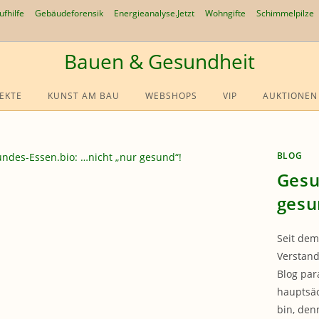
ufhilfe
Gebäudeforensik
Energieanalyse.Jetzt
Wohngifte
Schimmelpilze
Bauen & Gesundheit
EKTE
KUNST AM BAU
WEBSHOPS
VIP
AUKTIONEN
BLOG
Gesu
gesu
Seit dem
Verstand
Blog par
hauptsäc
bin, den