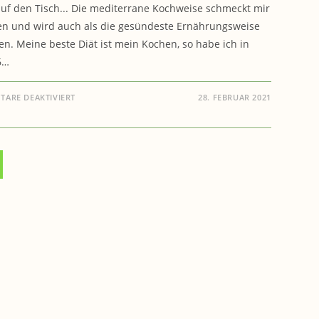
auf den Tisch... Die mediterrane Kochweise schmeckt mir
n und wird auch als die gesündeste Ernährungsweise
n. Meine beste Diät ist mein Kochen, so habe ich in
6…
FÜR
ARE DEAKTIVIERT
28. FEBRUAR 2021
GESUNDES-
ESSEN.BIO:
…
NICHT
„NUR
GESUND“!