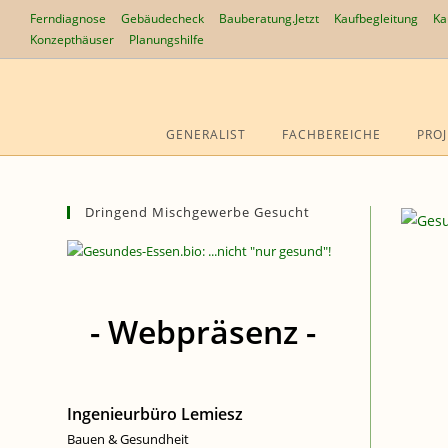
Zum
Ferndiagnose
Gebäudecheck
Bauberatung.Jetzt
Kaufbegleitung
Ka
Inhalt
Konzepthäuser
Planungshilfe
springen
GENERALIST
FACHBEREICHE
PROJ
Dringend Mischgewerbe Gesucht
- Webpräsenz -
Ingenieurbüro Lemiesz
Bauen & Gesundheit