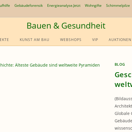
ufhilfe
Gebäudeforensik
Energieanalyse.Jetzt
Wohngifte
Schimmelpilze
Bauen & Gesundheit
EKTE
KUNST AM BAU
WEBSHOPS
VIP
AUKTIONEN
BLOG
Gesc
welt
(Bildaus
Architek
Globale 
Gebäude 
wissensc