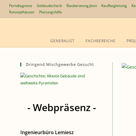
Zum
Ferndiagnose
Gebäudecheck
Bauberatung.Jetzt
Kaufbegleitung
Ka
Inhalt
Konzepthäuser
Planungshilfe
springen
GENERALIST
FACHBEREICHE
PROJ
Dringend Mischgewerbe Gesucht
- Webpräsenz -
Ingenieurbüro Lemiesz