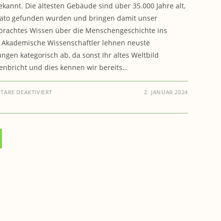
ekannt. Die ältesten Gebäude sind über 35.000 Jahre alt,
dato gefunden wurden und bringen damit unser
brachtes Wissen über die Menschengeschichte ins
 Akademische Wissenschaftler lehnen neuste
ngen kategorisch ab, da sonst Ihr altes Weltbild
nbricht und dies kennen wir bereits…
FÜR
ARE DEAKTIVIERT
2. JANUAR 2024
GESCHICHTE:
ÄLTESTE
GEBÄUDE
SIND
WELTWEITE
PYRAMIDEN