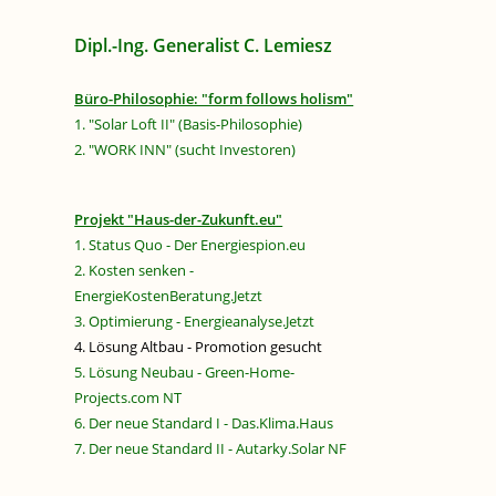
Dipl.-Ing. Generalist C. Lemiesz
Büro-Philosophie: "form follows holism"
1. "Solar Loft II" (Basis-Philosophie)
2. "WORK INN" (sucht Investoren)
Projekt "Haus-der-Zukunft.eu"
1. Status Quo - Der Energiespion.eu
2. Kosten senken -
EnergieKostenBeratung.Jetzt
3. Optimierung - Energieanalyse.Jetzt
4. Lösung Altbau - Promotion gesucht
5. Lösung Neubau - Green-Home-
Projects.com NT
6. Der neue Standard I - Das.Klima.Haus
7. Der neue Standard II - Autarky.Solar NF