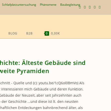
Schlafplatzuntersuchung
Phänomene
Baubegleitung
BLOG
B2B
0
0,00€
WEBSITE-
SUCHE
UMSCHALTEN
hichte: Älteste Gebäude sind
weite Pyramiden
schnitt - Quelle und (c): youtu.be/1cQ6ol0BmVo) Als
t interessieren mich Gebäude und deren Funktion.
Gebäude der Neuzeit, aber seit Jahrzehnten auch
der Geschichte ...und diese ist lt. den neusten
haftlichen Entdeckungen bahnbrechend älter, als