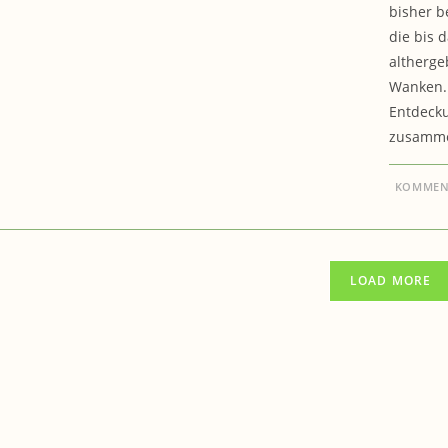
bisher b
die bis 
altherge
Wanken.
Entdecku
zusamme
KOMMENT
LOAD MORE