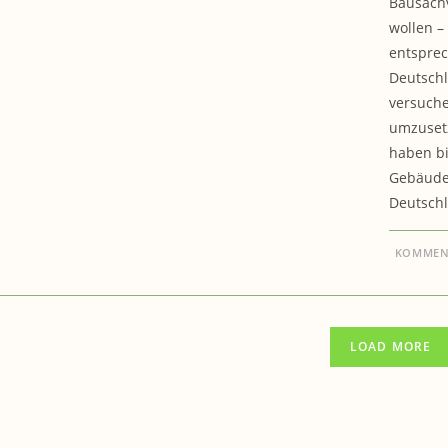
Bausachv
wollen –
entsprec
Deutschl
versuche
umzusetz
haben bi
Gebäuden
Deutschl
KOMMENT
LOAD MORE