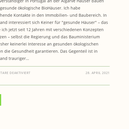
erständiger in Portugal an der Algarve Häuser bauen
 gesunde ökologische BioHäuser. Ich habe
hende Kontakte in den Immobilien- und Baubereich. In
and interessiert sich Keiner für "gesunde Häuser" – das
 ich jetzt seit 12 Jahren mit verschiedenen Konzepten
en – selbst die Regierung und das Bauministerium
sher keinerlei Interesse an gesunden ökologischen
 die Gesundheit garantieren. Das Gegenteil ist in
and trauriger…
FÜR
ARE DEAKTIVIERT
28. APRIL 2021
BAUEN:
ICH
SUCHE
BAUEN
&
GESUNDHEIT:
INVESTOREN,
BAUHERREN
UND
KOOPERATIONSPARTNER
FÜR
BAUPROJEKTE
IN
PORTUGAL