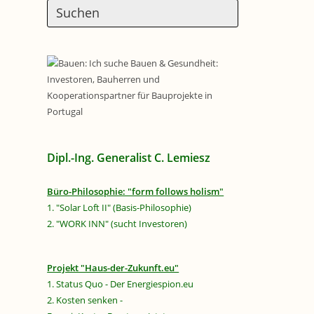
Dipl.-Ing. Generalist C. Lemiesz
Büro-Philosophie: "form follows holism"
1. "Solar Loft II" (Basis-Philosophie)
2. "WORK INN" (sucht Investoren)
Projekt "Haus-der-Zukunft.eu"
1. Status Quo - Der Energiespion.eu
2. Kosten senken -