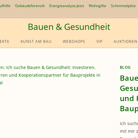
ufhilfe
Gebäudeforensik
Energieanalyse.Jetzt
Wohngifte
Schimmelpilze
Bauen & Gesundheit
EKTE
KUNST AM BAU
WEBSHOPS
VIP
AUKTIONEN
BLOG
Baue
Gesu
und 
Baup
Ich such
mit mir 