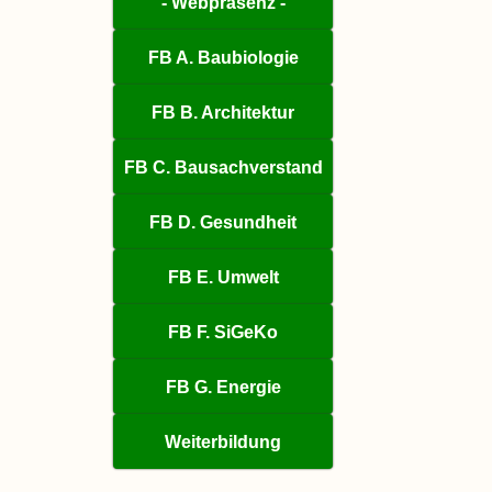
- Webpräsenz -
FB A. Baubiologie
FB B. Architektur
FB C. Bausachverstand
FB D. Gesundheit
FB E. Umwelt
FB F. SiGeKo
FB G. Energie
Weiterbildung