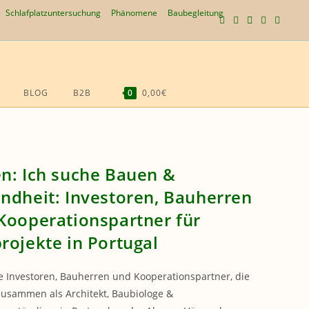
Schlafplatzuntersuchung
Phänomene
Baubegleitung
BLOG
B2B
0
0,00€
WEBSITE-
SUCHE
UMSCHALTEN
n: Ich suche Bauen &
ndheit: Investoren, Bauherren
Kooperationspartner für
rojekte in Portugal
e Investoren, Bauherren und Kooperationspartner, die
zusammen als Architekt, Baubiologe &