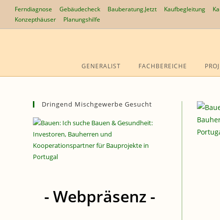
Zum
Ferndiagnose
Gebäudecheck
Bauberatung.Jetzt
Kaufbegleitung
Ka
Inhalt
Konzepthäuser
Planungshilfe
springen
GENERALIST
FACHBEREICHE
PROJ
Dringend Mischgewerbe Gesucht
- Webpräsenz -