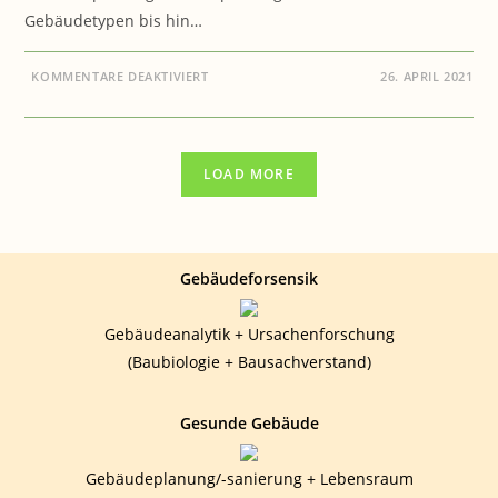
Gebäudetypen bis hin…
FÜR
KOMMENTARE DEAKTIVIERT
26. APRIL 2021
KLIMA:
WARUM
NOCH
BIS
2030
WARTEN
LOAD MORE
?
Gebäudeforsensik
Gebäudeanalytik + Ursachenforschung
(Baubiologie + Bausachverstand)
Gesunde Gebäude
Gebäudeplanung/-sanierung + Lebensraum