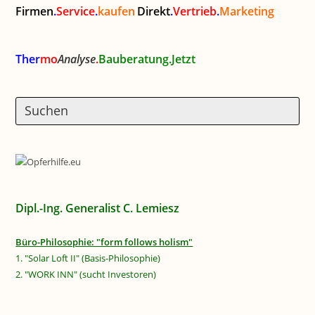
Firmen
.
Service
.
kaufen
Direkt
.
Vertrieb
.
Marketing
Ther
mo
Analyse
.
Bauberatung.Jetzt
Dipl.-Ing. Generalist C. Lemiesz
Büro-Philosophie: "form follows holism"
1. "Solar Loft II" (Basis-Philosophie)
2. "WORK INN" (sucht Investoren)