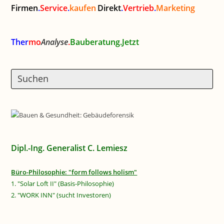
Firmen
.
Service
.
kaufen
Direkt
.
Vertrieb
.
Marketing
Ther
mo
Analyse
.
Bauberatung.Jetzt
Dipl.-Ing. Generalist C. Lemiesz
Büro-Philosophie: "form follows holism"
1. "Solar Loft II" (Basis-Philosophie)
2. "WORK INN" (sucht Investoren)